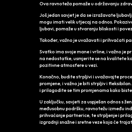
Ova ravnoteža pomaže u održavanju zdravo
Još jedan savjet je da se izražavate ljubavl
mogu imati velik utjecaj na odnos. Pokazivanje
ljubavi, pomaže u stvaranju bliskosti i pov
Također, važno je uvažavati i prihvaćati pa
Svatko ima svoje mane i vrline, i važno je p
na nedostatke, usmjerite se na kvalitete k
pozitivne atmosfere u vezi.
Konačno, budite strpljivi i uvažavajte proc
promjene, i važno je biti strpljiv i fleksibil
i prilagodite se tim promjenama kako biste
U zaključku, savjeti za uspješan odnos s žen
međusobnu podršku, ravnotežu između indivi
prihvaćanje partnerice, te strpljenje i pr
izgradnji snažne i sretne veze koja će trajat