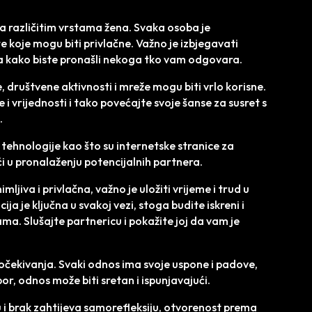
ma različitim vrstama žena. Svaka osoba je
ete koje mogu biti privlačne. Važno je izbjegavati
ma kako biste pronašli nekoga tko vam odgovara.
, društvene aktivnosti i mreže mogu biti vrlo korisne.
e i vrijednosti i tako povećajte svoje šanse za susret s
.
 tehnologije kao što su internetske stranice za
i u pronalaženju potencijalnih partnera.
jiva i privlačna, važno je uložiti vrijeme i trud u
a je ključna u svakoj vezi, stoga budite iskreni i
ma. Slušajte partnericu i pokažite joj da vam je
na očekivanja. Svaki odnos ima svoje uspone i padove,
por, odnos može biti sretan i ispunjavajući.
 i brak zahtijeva samorefleksiju, otvorenost prema