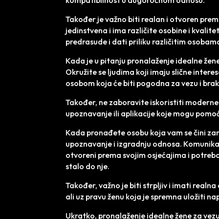
kompatibilnost u dugoročnom odnosu.
Također je važno biti realan i otvoren pre
jedinstvena i ima različite osobine i kvalit
predrasude i dati priliku različitim osoba
Kada je u pitanju pronalaženje idealne žene
Okružite se ljudima koji imaju slične interes
osobom koja će biti pogodna za vezu i brak
Također, ne zaboravite iskoristiti moderne
upoznavanje ili aplikacije koje mogu pomoć
Kada pronađete osobu koja vam se čini zaniml
upoznavanje i izgradnju odnosa. Komunikacij
otvoreni prema svojim osjećajima i potreba
stalo do nje.
Također, važno je biti strpljiv i imati real
ali uz pravu ženu koja je spremna uložiti na
Ukratko, pronalaženje idealne žene za vezu