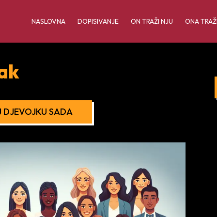
NASLOVNA
DOPISIVANJE
ON TRAŽI NJU
ONA TRAŽ
rak
 DJEVOJKU SADA