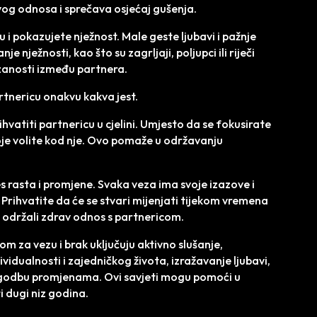
g odnosa i sprečava osjećaj gušenja.
ju i pokazujete nježnost. Male geste ljubavi i pažnje
 nježnosti, kao što su zagrljaji, poljupci ili riječi
ezanosti između partnera.
rtnericu onakvu kakva jest.
rihvatiti partnericu u cjelini. Umjesto da se fokusirate
oje volite kod nje. Ovo pomaže u održavanju
es rasta i promjene. Svaka veza ima svoje izazove i
an. Prihvatite da će se stvari mijenjati tijekom vremena
 održali zdrav odnos s partnericom.
om za vezu i brak uključuju aktivno slušanje,
dualnosti i zajedničkog života, izražavanje ljubavi,
ilagodbu promjenama. Ovi savjeti mogu pomoći u
i dugi niz godina.