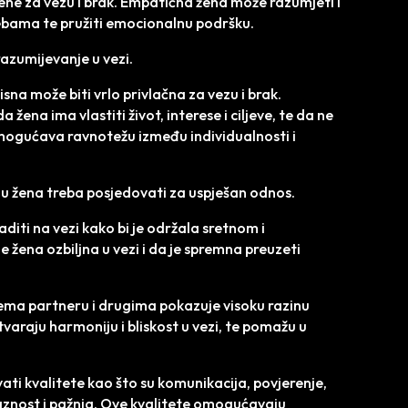
ene za vezu i brak. Empatična žena može razumjeti i
rebama te pružiti emocionalnu podršku.
azumijevanje u vezi.
sna može biti vrlo privlačna za vezu i brak.
na ima vlastiti život, interese i ciljeve, te da ne
 omogućava ravnotežu između individualnosti i
ju žena treba posjedovati za uspješan odnos.
diti na vezi kako bi je održala sretnom i
 žena ozbiljna u vezi i da je spremna preuzeti
prema partneru i drugima pokazuje visoku razinu
tvaraju harmoniju i bliskost u vezi, te pomažu u
ti kvalitete kao što su komunikacija, povjerenje,
aznost i pažnja. Ove kvalitete omogućavaju