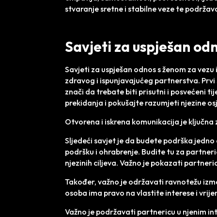
stvaranje sretne i stabilne veze te podrža
Savjeti za uspješan odn
Savjeti za uspješan odnos s ženom za vezu 
zdravog i ispunjavajućeg partnerstva. Prvi 
znači da trebate biti prisutni i posvećeni t
prekidanja i pokušajte razumjeti njezine os
Otvorena i iskrena komunikacija je ključna 
Sljedeći savjet je da budete podrška jed
podršku i ohrabrenje. Budite tu za partneri
njezinih ciljeva. Važno je pokazati partneri
Također, važno je održavati ravnotežu izme
osoba ima pravo na vlastite interese i vrij
Važno je podržavati partnericu u njenim int