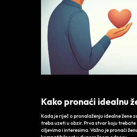
Kako pronaći idealnu že
Kada je riječ o pronalaženju idealne žene za
treba uzeti u obzir. Prva stvar koju trebate 
ciljevima i interesima. Važno je pronaći ženu 