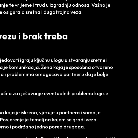
je te vrijeme i trud u izgradnju odnosa. Važno je
 se osigurala sretna i dugotrajna veza.
vezu i brak treba
jedovati igraju ključnu ulogu u stvaranju sretne i
eta je komunikacija. Žena koja je sposobna otvoreno
ma i problemima omogućava partneru da je bolje
jučna za rješavanje eventualnih problema koji se
a koja je iskrena, vjeruje u partnera i sama je
ovjerenje je temelj na kojem se gradi veza i
urno i podržano jedno pored drugoga.