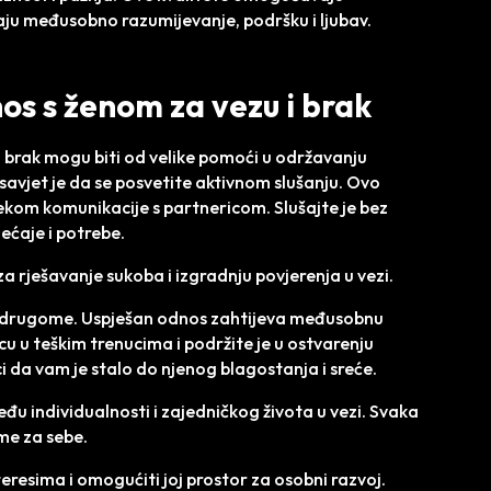
vaju međusobno razumijevanje, podršku i ljubav.
os s ženom za vezu i brak
i brak mogu biti od velike pomoći u održavanju
savjet je da se posvetite aktivnom slušanju. Ovo
ijekom komunikacije s partnericom. Slušajte je bez
jećaje i potrebe.
za rješavanje sukoba i izgradnju povjerenja u vezi.
no drugome. Uspješan odnos zahtijeva međusobnu
cu u teškim trenucima i podržite je u ostvarenju
ci da vam je stalo do njenog blagostanja i sreće.
đu individualnosti i zajedničkog života u vezi. Svaka
eme za sebe.
eresima i omogućiti joj prostor za osobni razvoj.