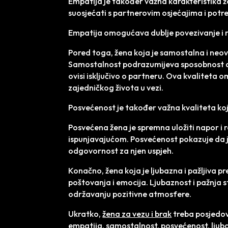
Empatija je također važna karakteristika ž
suosjećati s partnerovim osjećajima i pot
Empatija omogućava dublje povezivanje i r
Pored toga, žena koja je samostalna i neovi
Samostalnost podrazumijeva sposobnost da že
ovisi isključivo o partneru. Ova kvaliteta
zajedničkog života u vezi.
Posvećenost je također važna kvaliteta ko
Posvećena žena je spremna uložiti napor i ra
ispunjavajućom. Posvećenost pokazuje da je
odgovornost za njen uspjeh.
Konačno, žena koja je ljubazna i pažljiva 
poštovanja i emocija. Ljubaznost i pažnja s
održavanju pozitivne atmosfere.
Ukratko,
žena za vezu i brak
treba posjedova
empatija, samostalnost, posvećenost, ljub