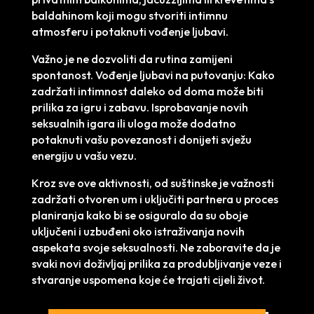
baldahinom koji mogu stvoriti intimnu
atmosferu i potaknuti vođenje ljubavi.
Važno je ne dozvoliti da rutina zamijeni
spontanost. Vođenje ljubavi na putovanju: Kako
zadržati intimnost daleko od doma može biti
prilika za igru i zabavu. Isprobavanje novih
seksualnih igara ili uloga može dodatno
potaknuti vašu povezanost i donijeti svježu
energiju u vašu vezu.
Kroz sve ove aktivnosti, od suštinske je važnosti
zadržati otvoren um i uključiti partnera u proces
planiranja kako bi se osiguralo da su oboje
uključeni i uzbuđeni oko istraživanja novih
aspekata svoje seksualnosti. Ne zaboravite da je
svaki novi doživljaj prilika za produbljivanje veze i
stvaranje uspomena koje će trajati cijeli život.