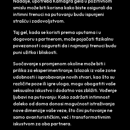
Nadalje, upotreba Kamagra gela u pozitivnom
smislu može biti korisna kako biste osigurali da
intimni trenuci na putovanju budu ispunjeni
strašću i zadovoljstvom.
Taj gel, kada se koristi prema uputama i u
dogovoru s partnerom, može pojačati fizikalnu
povezanost i osigurati da i najmanji trenuci budu
puni užitka i bliskosti.
Suočavanje s promjenom okoline može biti i
prilika za eksperimentiranje. Izlazak iz vaše zone
udobnosti i isprobavanje novih stvari, kao što su
različite poze ili igre uloga, mogu obogatiti vaše
seksualno iskustvo i dodatno vas zbližiti. Vođenje
ljubavi na putovanju: Kako zadržati intimnost
daleko od doma donosi mogućnost istraživanja
nove dimenzije vaše veze, što čini putovanje ne
samo avanturističkim, već i transformativnim
iskustvom za oba partnera.