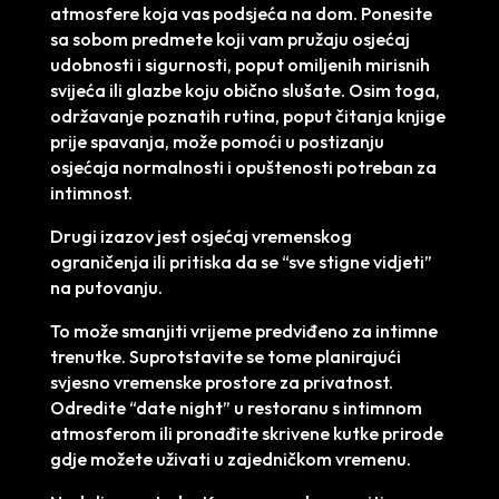
atmosfere koja vas podsjeća na dom. Ponesite
sa sobom predmete koji vam pružaju osjećaj
udobnosti i sigurnosti, poput omiljenih mirisnih
svijeća ili glazbe koju obično slušate. Osim toga,
održavanje poznatih rutina, poput čitanja knjige
prije spavanja, može pomoći u postizanju
osjećaja normalnosti i opuštenosti potreban za
intimnost.
Drugi izazov jest osjećaj vremenskog
ograničenja ili pritiska da se “sve stigne vidjeti”
na putovanju.
To može smanjiti vrijeme predviđeno za intimne
trenutke. Suprotstavite se tome planirajući
svjesno vremenske prostore za privatnost.
Odredite “date night” u restoranu s intimnom
atmosferom ili pronađite skrivene kutke prirode
gdje možete uživati u zajedničkom vremenu.