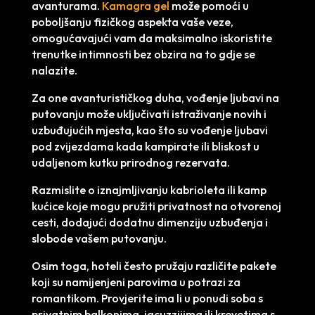
avanturama.
Kamagra gel
može pomoći u
poboljšanju fizičkog aspekta vaše veze,
omogućavajući vam da maksimalno iskoristite
trenutke intimnosti bez obzira na to gdje se
nalazite.
Za one avanturističkog duha, vođenje ljubavi na
putovanju može uključivati istraživanje novih i
uzbuđujućih mjesta, kao što su vođenje ljubavi
pod zvijezdama kada kampirate ili bliskost u
udaljenom kutku prirodnog rezervata.
Razmislite o iznajmljivanju kabrioleta ili kamp
kućice koje mogu pružiti privatnost na otvorenoj
cesti, dodajući dodatnu dimenziju uzbuđenja i
slobode vašem putovanju.
Osim toga, hoteli često pružaju različite pakete
koji su namijenjeni parovima u potrazi za
romantikom. Provjerite ima li u ponudi soba s
privatnim balkonima, jacuzzijima ili krevetima s