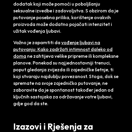
dodatak koji može pomoći u poboljšanju
seksualne izvedbe i zadovoljstva. S obzirom da je
putovanje posebna prilika, korištenje ovakvih
proizvoda može dodatno pojačati intenzitet i
užitak vođenja ljubavi.
Važno je zapamtiti da
vođenje ljubavi na
putovanju: Kako zadržati intimnost daleko od
doma
ne zahtijeva velike pripreme ili kompleksne
planove. Ponekad su najjednostavniji trenuci,
poput gledanja zvijezda ili zajedničke šetnje, ti
koji stvaraju najdublju povezanost. Stoga, dok se
spremate na svoje zajedničko putovanje, ne
zaboravite da je spontanost također jedan od
ključnih sastojaka za održavanje vatre ljubavi,
gdje god da ste.
Izazovi i Rješenja za