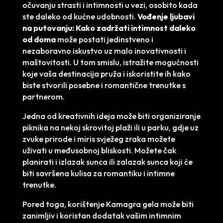
očuvanju strasti i intimnosti u vezi, osobito kada
ste daleko od kućne udobnosti.
Vođenje ljubavi
na putovanju: Kako zadržati intimnost daleko
od doma
može postati jedinstveno i
nezaboravno iskustvo uz malo inovativnosti i
maštovitosti. U tom smislu, istražite mogućnosti
koje vaša destinacija pruža i iskoristite ih kako
biste stvorili posebne i romantične trenutke s
partnerom.
Jedna od kreativnih ideja može biti organiziranje
piknika na nekoj skrovitoj plaži ili u parku, gdje uz
zvuke prirode i miris svježeg zraka možete
uživati u međusobnoj bliskosti. Možete čak
planirati i izlazak sunca ili zalazak sunca koji će
biti savršena kulisa za romantiku i intimne
trenutke.
Pored toga, korištenje Kamagra gela može biti
zanimljiv i koristan dodatak vašim intimnim