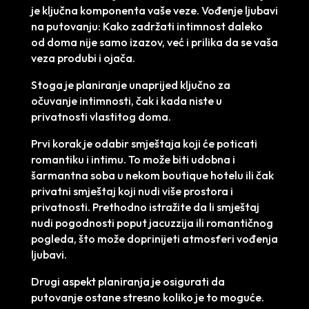
je ključna komponenta vaše veze. Vođenje ljubavi
na putovanju: Kako zadržati intimnost daleko
od doma nije samo izazov, već i prilika da se vaša
veza produbi i ojača.
Stoga je planiranje unaprijed ključno za
očuvanje intimnosti, čak i kada niste u
privatnosti vlastitog doma.
Prvi korak je odabir smještaja koji će poticati
romantiku i intimu. To može biti udobna i
šarmantna soba u nekom boutique hotelu ili čak
privatni smještaj koji nudi više prostora i
privatnosti. Prethodno istražite da li smještaj
nudi pogodnosti poput jacuzzija ili romantičnog
pogleda, što može doprinijeti atmosferi vođenja
ljubavi.
Drugi aspekt planiranja je osigurati da
putovanje ostane stresno koliko je to moguće.