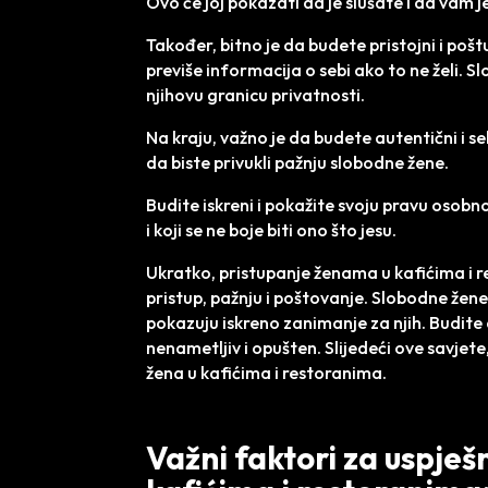
Ovo će joj pokazati da je slušate i da vam j
Također, bitno je da budete pristojni i poštu
previše informacija o sebi ako to ne želi. S
njihovu granicu privatnosti.
Na kraju, važno je da budete autentični i s
da biste privukli pažnju slobodne žene.
Budite iskreni i pokažite svoju pravu osobn
i koji se ne boje biti ono što jesu.
Ukratko, pristupanje ženama u kafićima i 
pristup, pažnju i poštovanje. Slobodne žene 
pokazuju iskreno zanimanje za njih. Budite a
nenametljiv i opušten. Slijedeći ove savje
žena u kafićima i restoranima.
Važni faktori za uspje