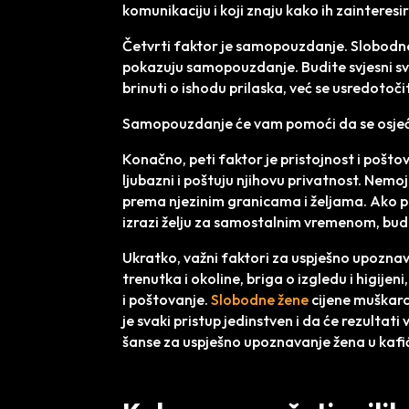
komunikaciju i koji znaju kako ih zainteresir
Četvrti faktor je samopouzdanje. Slobodne ž
pokazuju samopouzdanje. Budite svjesni svoj
brinuti o ishodu prilaska, već se usredotoč
Samopouzdanje će vam pomoći da se osjeć
Konačno, peti faktor je pristojnost i poštov
ljubazni i poštuju njihovu privatnost. Nemoj
prema njezinim granicama i željama. Ako pri
izrazi želju za samostalnim vremenom, budit
Ukratko, važni faktori za uspješno upozna
trenutka i okoline, briga o izgledu i higij
i poštovanje.
Slobodne žene
cijene muškarc
je svaki pristup jedinstven i da će rezultati 
šanse za uspješno upoznavanje žena u kafi