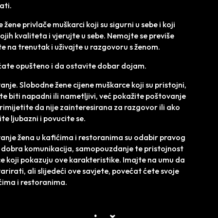
ati.
ene privlače muškarci koji su sigurni u sebe i koji
ih kvaliteta i vjerujte u sebe. Nemojte se previše
ite na trenutak i uživajte u razgovoru s ženom.
ate opušteno i da ostavite dobar dojam.
anje. Slobodne žene cijene muškarce koji su pristojni,
te biti napadni ili nametljivi, već pokažite poštovanje
mijetite da nije zainteresirana za razgovor ili ako
e ljubazni i povucite se.
vanje žena u kafićima i restoranima su odabir pravog
eni, dobra komunikacija, samopouzdanje te pristojnost
e koji pokazuju ove karakteristike. Imajte na umu da
varirati, ali slijedeći ove savjete, povećat ćete svoje
ćima i restoranima.