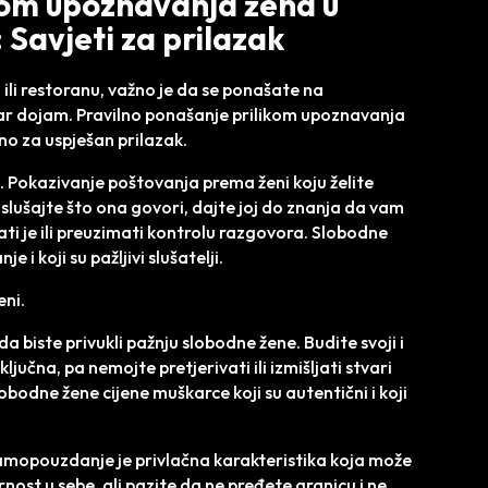
kom upoznavanja žena u
 Savjeti za prilazak
ili restoranu, važno je da se ponašate na
bar dojam. Pravilno ponašanje prilikom upoznavanja
no za uspješan prilazak.
ni. Pokazivanje poštovanja prema ženi koju želite
i slušajte što ona govori, dajte joj do znanja da vam
idati je ili preuzimati kontrolu razgovora. Slobodne
 i koji su pažljivi slušatelji.
eni.
 biste privukli pažnju slobodne žene. Budite svoji i
ljučna, pa nemojte pretjerivati ili izmišljati stvari
lobodne žene cijene muškarce koji su autentični i koji
Samopouzdanje je privlačna karakteristika koja može
nost u sebe, ali pazite da ne pređete granicu i ne