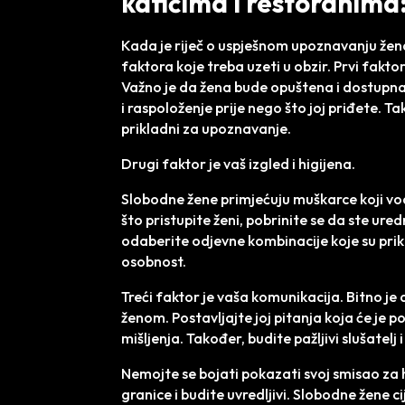
kafićima i restoranima:
Kada je riječ o uspješnom upoznavanju žena
faktora koje treba uzeti u obzir. Prvi fakto
Važno je da žena bude opuštena i dostupna
i raspoloženje prije nego što joj priđete. Ta
prikladni za upoznavanje.
Drugi faktor je vaš izgled i higijena.
Slobodne žene primjećuju muškarce koji vode
što pristupite ženi, pobrinite se da ste ured
odaberite odjevne kombinacije koje su prikl
osobnost.
Treći faktor je vaša komunikacija. Bitno je 
ženom. Postavljajte joj pitanja koja će je po
mišljenja. Također, budite pažljivi slušatel
Nemojte se bojati pokazati svoj smisao za h
granice i budite uvredljivi. Slobodne žene 