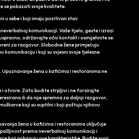
e se pokazati svoje kvalitete.
i u sebe i koji imaju pozitivan stav.
neverbalnoj komunikaciji. Vaše tijelo, geste i izrazi
uspravno, održavajte očni kontakt i osmijehnite se.
voreni za razgovor. Slobodne žene primjećuju
 komunikaciju i koji su svjesni svoje tjelesne
vi. Upoznavanje žena u kafićima i restoranima ne
i otvore. Zato budite strpljivi i ne forsirajte
eresirana ili da nije spremna za daljnji razgovor,
uškarce koji su suptilni i koji poštuju njihovu
avanja žena u kafićima i restoranima uključuje
 pažljivost prema neverbalnoj komunikaciji i
ce koji pokazuju ove karakteristike. Budite svoji,