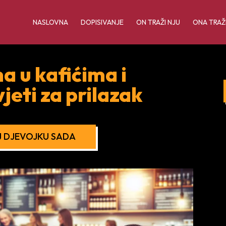
NASLOVNA
DOPISIVANJE
ON TRAŽI NJU
ONA TRAŽ
 u kafićima i
jeti za prilazak
 DJEVOJKU SADA