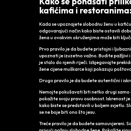
Kako se ponašati prili
kafićima i restoranima:
Kada se upoznajete slobodnu ženu u kafiću 
odgovarajući način kako biste ostavili do
žena u ovakvim okruženjima može biti ključ
Prvo pravilo je da budete pristojni i ljubaz
upoznati je izuzetno važno. Budite pažljivi 
je stalo do njenih riječi. Izbjegavajte prek
žene cijene muškarce koji pokazuju poštovanje
Drugo pravilo je da budete autentični i iskr
Nemojte pokušavati biti netko drugi samo da
pokažite svoju pravu osobnost. Iskrenost je k
kako biste se predstavili u boljem svjetlu. S
se ne boje biti ono što jesu.
Treće pravilo je da budete samouvjereni. 
privući pažnju slobodne žene. Pokažite sigur