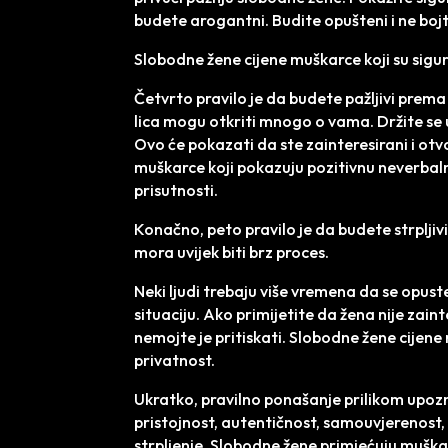
budete arogantni. Budite opušteni i ne bojt
Slobodne žene cijene muškarce koji su sigurn
Četvrto pravilo je da budete pažljivi prema 
lica mogu otkriti mnogo o vama. Držite se 
Ovo će pokazati da ste zainteresirani i ot
muškarce koji pokazuju pozitivnu neverbalnu
prisutnosti.
Konačno, peto pravilo je da budete strplji
mora uvijek biti brz proces.
Neki ljudi trebaju više vremena da se opuste 
situaciju. Ako primijetite da žena nije zaint
nemojte je pritiskati. Slobodne žene cijene m
privatnost.
Ukratko, pravilno ponašanje prilikom upozn
pristojnost, autentičnost, samouvjerenost,
strpljenje. Slobodne žene primjećuju muškar