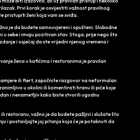
ože biti izazovno, ali uz pravilan pristup i nekoliko
ilazak. Prvi korak je osvijestiti važnost pravilnog
e pristupiti ženi koja vam se sviđa.
 važno je da budete samouvjereni i opušteni. Slobodne
i u sebe i imaju pozitivan stav. Stoga, prije nego što
danje i osjećaj da ste vrijedni njenog vremena i
anje žena u kafićima i restoranima je pravilan
amjere ili flert, započnite razgovor na neformalan
animljivo u okolini ili komentirati hranu ili piće koje
dan i nenametljiv kako biste stvorili ugodnu
i restoranu, važno je da budete pažljivi i slušate što
u i postavljajte joj pitanja koja će je potaknuti da