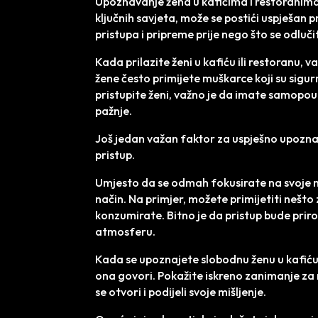
Upoznavanje žena u kafićima i restoranima m
ključnih savjeta, može se postići uspješan pr
pristupa i pripreme prije nego što se odlučit
Kada prilazite ženi u kafiću ili restoranu,
žene često primijete muškarce koji su sigurn
pristupite ženi, važno je da imate samopouz
pažnje.
Još jedan važan faktor za uspješno upoznav
pristup.
Umjesto da se odmah fokusirate na svoje n
način. Na primjer, možete primijetiti nešto z
konzumirate. Bitno je da pristup bude priro
atmosferu.
Kada se upoznajete slobodnu ženu u kafiću il
ona govori. Pokažite iskreno zanimanje za nj
se otvori i podijeli svoje mišljenje.