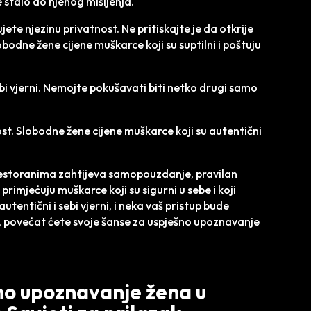
e stalo do njenog mišljenja.
jete njezinu privatnost. Ne pritiskajte je da otkrije
lobodne žene cijene muškarce koji su suptilni i poštuju
ebi vjerni. Nemojte pokušavati biti netko drugi samo
ost. Slobodne žene cijene muškarce koji su autentični
restoranima zahtijeva samopouzdanje, pravilan
primjećuju muškarce koji su sigurni u sebe i koji
utentični i sebi vjerni, i neka vaš pristup bude
te, povećat ćete svoje šanse za uspješno upoznavanje
šno upoznavanje žena u