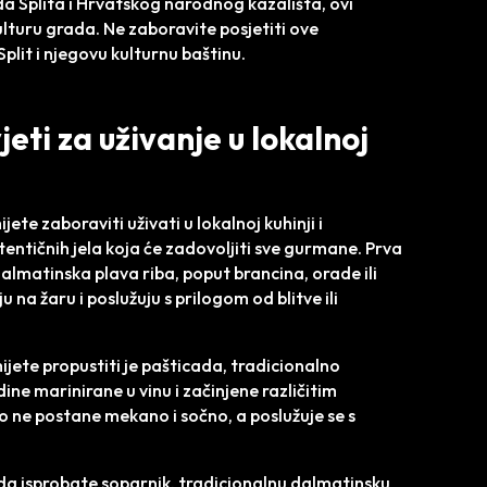
da Splita i Hrvatskog narodnog kazališta, ovi
kulturu grada. Ne zaboravite posjetiti ove
plit i njegovu kulturnu baštinu.
eti za uživanje u lokalnoj
ete zaboraviti uživati u lokalnoj kuhinji i
tentičnih jela koja će zadovoljiti sve gurmane. Prva
dalmatinska plava riba, poput brancina, orade ili
 na žaru i poslužuju s prilogom od blitve ili
ete propustiti je pašticada, tradicionalno
ne marinirane u vinu i začinjene različitim
 ne postane mekano i sočno, a poslužuje se s
je da isprobate soparnik, tradicionalnu dalmatinsku