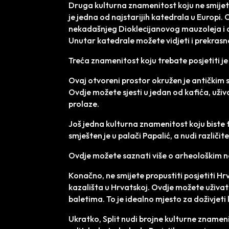
Druga kulturna znamenitost koju ne smijete 
je jedna od najstarijih katedrala u Europi
nekadašnjeg Dioklecijanovog mauzoleja i d
Unutar katedrale možete vidjeti i prekrasne
Treća znamenitost koju trebate posjetiti je
Ovaj otvoreni prostor okružen je antičkim s
Ovdje možete sjesti u jedan od kafića, uživ
prolaze.
Još jedna kulturna znamenitost koju biste tr
smješten je u palači Papalić, a nudi različit
Ovdje možete saznati više o arheološkim nala
Konačno, ne smijete propustiti posjetiti Hr
kazališta u Hrvatskoj. Ovdje možete uživat
baletima. To je idealno mjesto za doživjeti
Ukratko, Split nudi brojne kulturne znamenit