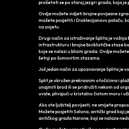
prošetati se po staroj jezgri grada, koja 
Ovdje možete vidjeti brojne povijesne zgrad
možete posjetiti i Dioklecijanovu palaču, 
na svijetu.
Drugi način za istraživanje Splita je vožnja
infrastrukturu i brojne biciklističke staze 
koje se nalazi u blizini grada. Ovdje možet
šetnji po šumovitim stazama.
Još jedan način za upoznavanje Splita je 
Split je okružen prekrasnim otočićima i pl
unajmiti brod ili se pridružiti nekom od orga
uvale, plivajući u kristalno čistom moru i 
Ako ste ljubitelj povijesti, ne smijete propu
Možete posjetiti Salona, antički grad koji j
antičkog grada Narone, koji se nalaze neda