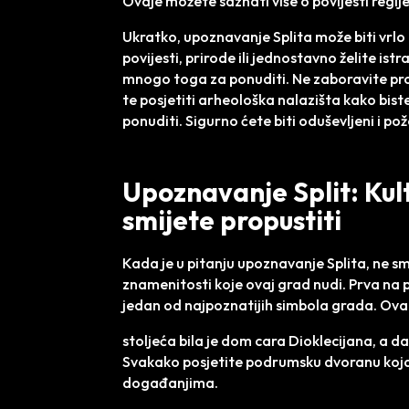
Ovdje možete saznati više o povijesti regij
Ukratko, upoznavanje Splita može biti vrlo za
povijesti, prirode ili jednostavno želite ist
mnogo toga za ponuditi. Ne zaboravite proš
te posjetiti arheološka nalazišta kako bist
ponuditi. Sigurno ćete biti oduševljeni i pož
Upoznavanje Split: Kul
smijete propustiti
Kada je u pitanju upoznavanje Splita, ne smi
znamenitosti koje ovaj grad nudi. Prva na 
jedan od najpoznatijih simbola grada. Ova 
stoljeća bila je dom cara Dioklecijana, a d
Svakako posjetite podrumsku dvoranu koja 
događanjima.