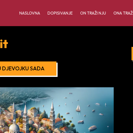
NASLOVNA
DOPISIVANJE
ON TRAŽI NJU
ONA TRAŽ
it
 DJEVOJKU SADA