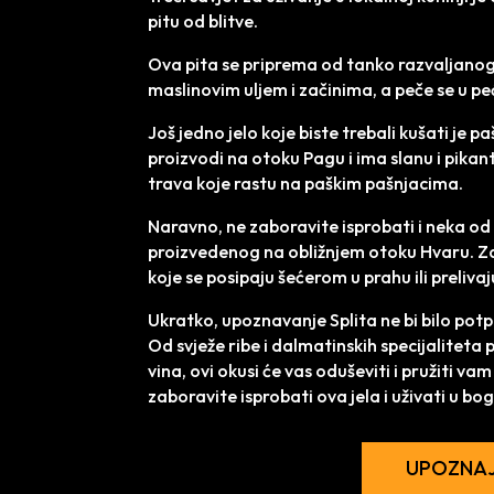
pitu od blitve.
Ova pita se priprema od tanko razvaljanog
maslinovim uljem i začinima, a peče se u pe
Još jedno jelo koje biste trebali kušati je p
proizvodi na otoku Pagu i ima slanu i pikan
trava koje rastu na paškim pašnjacima.
Naravno, ne zaboravite isprobati i neka od 
proizvedenog na obližnjem otoku Hvaru. Za 
koje se posipaju šećerom u prahu ili preliv
Ukratko, upoznavanje Splita ne bi bilo potp
Od svježe ribe i dalmatinskih specijaliteta 
vina, ovi okusi će vas oduševiti i pružiti va
zaboravite isprobati ova jela i uživati u bo
UPOZNAJ