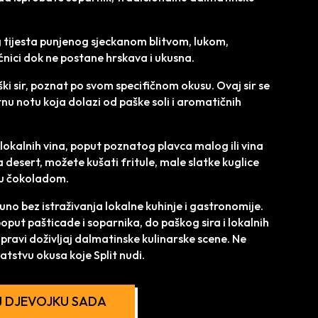
 tijesta punjenog sjeckanom blitvom, lukom,
ćnici dok ne postane hrskava i ukusna.
aški sir, poznat po svom specifičnom okusu. Ovaj sir se
tnu notu koja dolazi od paške soli i aromatičnih
lokalnih vina, poput poznatog plavca malog ili vina
desert, možete kušati fritule, male slatke kuglice
aju čokoladom.
uno bez istraživanja lokalne kuhinje i gastronomije.
poput pašticade i soparnika, do paškog sira i lokalnih
m pravi doživljaj dalmatinske kulinarske scene. Ne
gatstvu okusa koje Split nudi.
 DJEVOJKU SADA