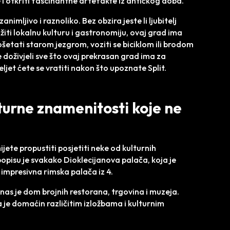
e i otkriti fascinantne artefakte iz antičkog doba.
nimljivo i raznoliko. Bez obzira jeste li ljubitelj
ražiti lokalnu kulturu i gastronomiju, ovaj grad ima
etati starom jezgrom, voziti se biciklom ili brodom
e doživjeli sve što ovaj prekrasan grad ima za
eljet ćete se vratiti nakon što upoznate Split.
turne znamenitosti koje ne
jete propustiti posjetiti neke od kulturnih
popisu je svakako Dioklecijanova palača, koja je
impresivna rimska palača iz 4.
anas je dom brojnih restorana, trgovina i muzeja.
je domaćin različitim izložbama i kulturnim