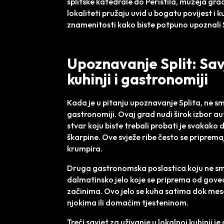
splitske katedrale do Peristila, muzeja gra
lokaliteti pružaju uvid u bogatu povijest i 
znamenitosti kako biste potpuno upoznali S
Upoznavanje Split: Savj
kuhinji i gastronomiji
Kada je u pitanju upoznavanje Splita, ne smij
gastronomiji. Ovaj grad nudi širok izbor au
stvar koju biste trebali probati je svakako 
škarpine. Ove svježe ribe često se pripremaju
krumpira.
Druga gastronomska poslastica koju ne smij
dalmatinsko jelo koje se priprema od govedi
začinima. Ovo jelo se kuha satima dok meso
njokima ili domaćim tjesteninom.
Treći savjet za uživanje u lokalnoj kuhinji 