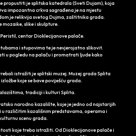
propustiti je splitska katedrala (Sveti Dujam), koja
. Ova impozantna crkva sagrađena je na mjestu
om je relikvija svetog Dujma, zaštitnika grada.
 mozaike, slike i skulpture.
 Peristil, centar Dioklecijanove palače.
tubama i stupovima te je nevjerojatno slikovit.
ati u pogledu na palaču i promatrati ljude kako
ebali istražiti je splitski muzej. Muzej grada Splita
e izložbe koje se bave poviješću grada.
zištima, tradiciji i kulturi Splita.
vatsko narodno kazalište, koje je jedno od najstarijih
i u različitim kazališnim predstavama, operama i
 kulturnu scenu grada.
osti koje treba istražiti. Od Dioklecijanove palače i