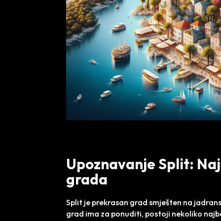
Upoznavanje Split: Najb
grada
Split je prekrasan grad smješten na jadransk
grad ima za ponuditi, postoji nekoliko najbol