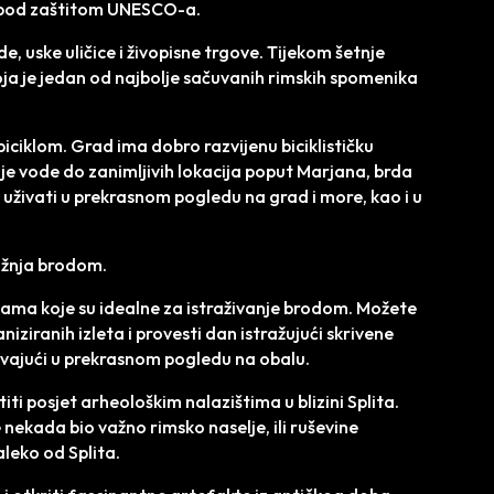
je pod zaštitom UNESCO-a.
e, uske uličice i živopisne trgove. Tijekom šetnje
koja je jedan od najbolje sačuvanih rimskih spomenika
 biciklom. Grad ima dobro razvijenu biciklističku
koje vode do zanimljivih lokacija poput Marjana, brda
e uživati u prekrasnom pogledu na grad i more, kao i u
vožnja brodom.
ažama koje su idealne za istraživanje brodom. Možete
niziranih izleta i provesti dan istražujući skrivene
uživajući u prekrasnom pogledu na obalu.
stiti posjet arheološkim nalazištima u blizini Splita.
e nekada bio važno rimsko naselje, ili ruševine
leko od Splita.