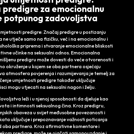
 predigre za emocionalnu
e potpunog zadovoljstva
umjetnosti predigre: Značaj predigre u postizanju
a ne utječe samo na fizičku, već i na emocionalnu i
ihološka priprema i stvaranje emocionalne bliskosti
tivne učinke na seksualni odnos. Emocionalna
smišljenu predigru može dovesti do veće otvorenosti i
rno okruženje u kojem se oba partnera osjećaju
akva atmosfera povjerenja i razumijevanja je temelj za
 Učenje umjetnosti predigre također uključuje
sci mogu utjecati na seksualni nagon i želju.
oljstva leži i u njenoj sposobnosti da djeluje kao
ta i intimnosti seksualnog čina. Kroz predigru,
vanjskih obaveza u svijet međusobne povezanosti i
kata uključuje i prepoznavanje važnosti poticanja
 oba partnera. Kroz afirmativne komentare i
tijekom predigre, može se ojačati samopouzdanje i