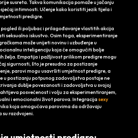
 prije susreta. Takva komunikacija pomaže u jačanju
ćaj intimnosti. Učenje kako koristiti jezik tijela i
umjetnosti predigre.
ogled ili poljubac i prilagođavanje vlastitih akcija
i seksualno iskustvo. Osim toga, eksperimentiranje
igračkama može unijeti novinu i uzbuđenje u
mocionalnu inteligenciju koja će omogućiti bolje
h želja. Empatija i pažljivost prilikom predigre mogu
aj sigurnosti, što je presudno za postizanje
jenje, parovi mogu usavršiti umjetnost predigre, a
re u postizanju potpunog zadovoljstva postaje ne
rivanja dublje povezanosti i zadovoljstva u svojoj
 zahtijeva posvećenost i volju za eksperimentiranjem,
alni i emocionalni život parova. Integracija
sexy
ehnika koja omogućava parovima da održavaju
a su razdvojeni.
nja umjetnosti predigre: