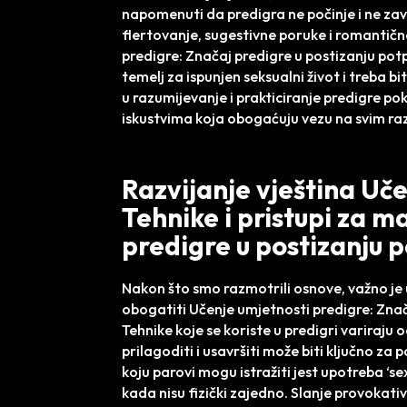
napomenuti da predigra ne počinje i ne zav
flertovanje, sugestivne poruke i romantičn
predigre: Značaj predigre u postizanju pot
temelj za ispunjen seksualni život i treba b
u razumijevanje i prakticiranje predigre po
iskustvima koja obogaćuju vezu na svim r
Razvijanje vještina Uč
Tehnike i pristupi za 
predigre u postizanju 
Nakon što smo razmotrili osnove, važno je u
obogatiti Učenje umjetnosti predigre: Zna
Tehnike koje se koriste u predigri variraju
prilagoditi i usavršiti može biti ključno za 
koju parovi mogu istražiti jest upotreba ‘s
kada nisu fizički zajedno. Slanje provokat