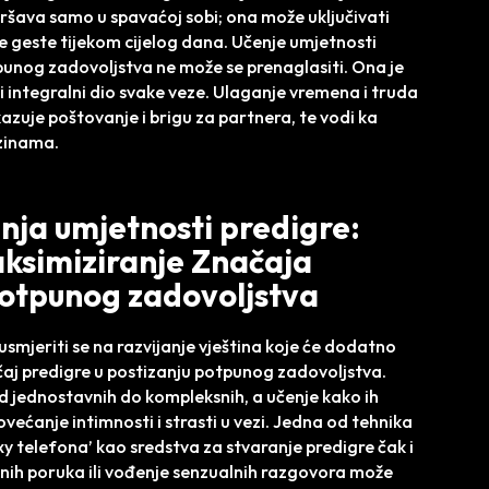
ršava samo u spavaćoj sobi; ona može uključivati
e geste tijekom cijelog dana. Učenje umjetnosti
punog zadovoljstva ne može se prenaglasiti. Ona je
iti integralni dio svake veze. Ulaganje vremena i truda
kazuje poštovanje i brigu za partnera, te vodi ka
azinama.
enja umjetnosti predigre:
maksimiziranje Značaja
potpunog zadovoljstva
smjeriti se na razvijanje vještina koje će dodatno
čaj predigre u postizanju potpunog zadovoljstva.
 od jednostavnih do kompleksnih, a učenje kako ih
povećanje intimnosti i strasti u vezi. Jedna od tehnika
exy telefona’ kao sredstva za stvaranje predigre čak i
ivnih poruka ili vođenje senzualnih razgovora može