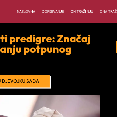
NASLOVNA
DOPISIVANJE
ON TRAŽI NJU
ONA TRAŽ
i predigre: Značaj
izanju potpunog
 DJEVOJKU SADA