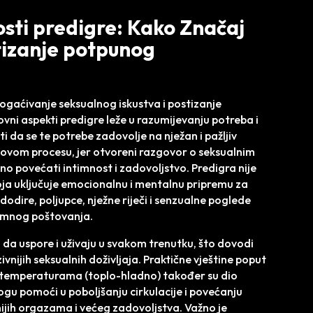
sti predigre: Kako Značaj
tizanje potpunog
bogaćivanje seksualnog iskustva i postizanje
ni aspekti predigre leže u razumijevanju potreba i
ti da se te potrebe zadovolje na nježan i pažljiv
 ovom procesu, jer otvoreni razgovor o seksualnim
o povećati intimnost i zadovoljstvo. Predigra nije
oja uključuje emocionalnu i mentalnu pripremu za
 dodire, poljupce, nježne riječi i senzualne poglede
jamnog poštovanja.
a uspore i uživaju u svakom trenutku, što dovodi
vnijih seksualnih doživljaja. Praktične vještine poput
 s temperaturama (toplo-hladno) također su dio
gu pomoći u poboljšanju cirkulacije i povećanju
nijih orgazama i većeg zadovoljstva. Važno je