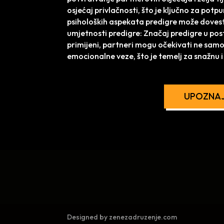
osjećaj privlačnosti, što je ključno za potp
psiholoških aspekata predigre može dovesti
umjetnosti predigre: Značaj predigre u pos
primijeni, partneri mogu očekivati ne samo
emocionalne veze, što je temelj za snažnu 
UPOZNAJ
Designed by zenezadruzenje.com