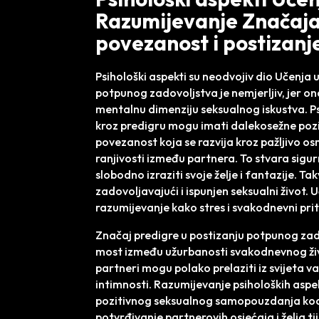
Razumijevanje Značaja
povezanost i postizanj
Psihološki aspekti su neodvojiv dio Učenja 
potpunog zadovoljstva je nemjerljiv, jer on
mentalnu dimenziju seksualnog iskustva. Ps
kroz predigru mogu imati dalekosežne pozi
povezanost koja se razvija kroz pažljivo o
ranjivosti između partnera. To stvara sigu
slobodno izraziti svoje želje i fantazije. T
zadovoljavajući i ispunjen seksualni život.
razumijevanje kako stres i svakodnevni priti
Značaj predigre u postizanju potpunog zadov
most između užurbanosti svakodnevnog živo
partneri mogu polako prelaziti iz svijeta 
intimnosti. Razumijevanje psiholoških aspe
pozitivnog seksualnog samopouzdanja kod
potvrđivanje partnerovih osjećaja i želja 