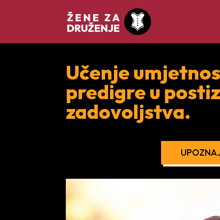
Učenje umjetnost
predigre u post
zadovoljstva.
UPOZNAJ