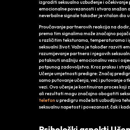
izgraditi seksualno uzbuđenje i očekivanje
emocionalne povezanosti i stvara snažan osje
neverbalne signale također je vitalan dio 
Proučavanje partnerovih reakcija na dodir, p
prema tim signalima može značajno pojačat
s različitim teksturama, temperaturama i 
seksualni život. Važno je također razviti e
razumijevanje partnera i njegovih seksualni
potaknuti snažniju emocionalnu vezu i osjeć
potpunog zadovoljstva. Kroz praksu i strpl
Učenje umjetnosti predigre: Značaj predig
samo putovanje učenja, već i putovanje otk
vezi. Ovo učenje je kontinuiran proces koji
ali rezultati mogu značajno obogatiti seksu
telefon
u predigru može biti uzbudljiva t
seksualnu napetost i povezanost, čak i kad
Psihološki aspekti Uče