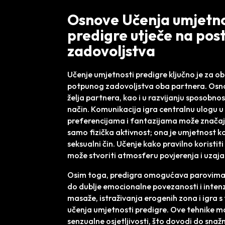
Osnove Učenja umjetno
predigre utječe na pos
zadovoljstva
Učenje umjetnosti predigre ključno je za o
potpunog zadovoljstva oba partnera. Osnov
želja partnera, kao i u razvijanju sposobnos
način. Komunikacija igra centralnu ulogu u
preferencijama i fantazijama može značajn
samo fizička aktivnost; ona je umjetnost k
seksualni čin. Učenje kako pravilno koristiti
može stvoriti atmosferu povjerenja i uza
Osim toga, predigra omogućava parovima d
do dublje emocionalne povezanosti i intenzi
masaže, istraživanja erogenih zona i igra
učenja umjetnosti predigre. Ove tehnike mo
senzualne osjetljivosti, što dovodi do snaž