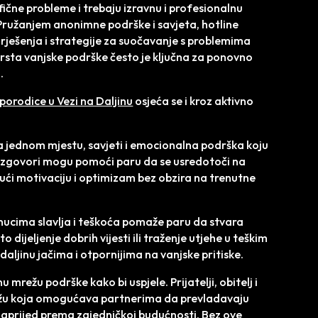
ične probleme i trebaju izravnu i profesionalnu
. Pružanjem anonimne podrške i savjeta, hotline
ješenja i strategije za suočavanje s problemima
 vrsta vanjske podrške često je ključna za ponovno
.
porodice u Vezi na Daljinu
osjeća se i kroz aktivno
a jednom mjestu, savjeti i emocionalna podrška koju
i razgovori mogu pomoći paru da se usredotoči na
jući motivaciju i optimizam bez obzira na trenutne
trenucima slavlja i teškoća pomaže paru da stvara
to dijeljenje dobrih vijesti ili traženje utjehe u teškim
aljinu jačima i otpornijima na vanjske pritiske.
 mrežu podrške kako bi uspjele. Prijatelji, obitelj i
režu koja omogućava partnerima da prevladavaju
naprijed prema zajedničkoj budućnosti. Bez ove