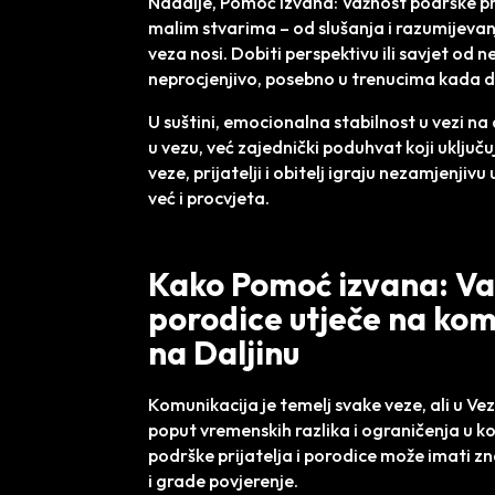
Nadalje, Pomoć izvana: Važnost podrške prija
malim stvarima – od slušanja i razumijevan
veza nosi. Dobiti perspektivu ili savjet od 
neprocjenjivo, posebno u trenucima kada dv
U suštini, emocionalna stabilnost u vezi na
u vezu, već zajednički poduhvat koji uključu
veze, prijatelji i obitelj igraju nezamjenjiv
već i procvjeta.
Kako Pomoć izvana: Važ
porodice utječe na komu
na Daljinu
Komunikacija je temelj svake veze, ali u Vezi
poput vremenskih razlika i ograničenja u 
podrške prijatelja i porodice može imati zn
i grade povjerenje.