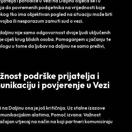
telja i porodice u Vezi na Daljinu osjeća se i u
ja do povremenih podsjetnika na vrijednosti koje
nekog tko ima objektivan pogled na situaciju može biti
ojba ili nesporazum zamuti sud o vezi.
 daljinu nije samo odgovornost dvoje ljudi uključenih
je cijeli krug bliskih osoba. Pomaganjem u jačanju te
u ulogu u tome da ljubav na daljinu ne samo preživi,
nost podrške prijatelja i
nikaciju i povjerenje u Vezi
 na Daljinu ona je još kritičnija. Uz stalne izazove
komunikacijskim alatima, Pomoć izvana: Važnost
ačajan utjecaj na način na koji partneri komuniciraju