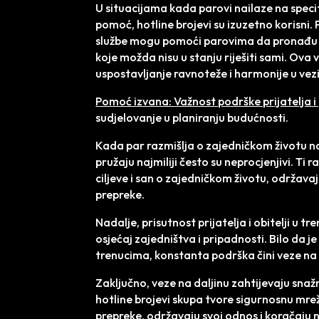
U situacijama kada parovi nailaze na specif
pomoć, hotline brojevi su izuzetno korisni
službe mogu pomoći parovima da pronađu r
koje možda nisu u stanju riješiti sami. Ova
uspostavljanje ravnoteže i harmonije u vezi
Pomoć izvana: Važnost podrške prijatelja i 
sudjelovanje u planiranju budućnosti.
Kada par razmišlja o zajedničkom životu n
pružaju najmiliji često su neprocjenjivi. T
ciljeve i san o zajedničkom životu, održava
prepreke.
Nadalje, prisutnost prijatelja i obitelji u 
osjećaj zajedništva i pripadnosti. Bilo da je 
trenucima, konstanta podrška čini veze na d
Zaključno, veze na daljinu zahtijevaju snažnu
hotline brojevi skupa tvore sigurnosnu m
prepreke, održavaju svoj odnos i koračaju 