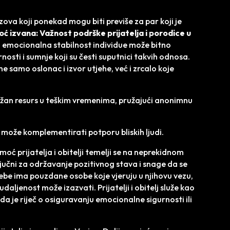
zova koji ponekad mogu biti previše za par koji je
ć izvana: Važnost podrške prijatelja i porodice u
a, emocionalna stabilnost individue može bitno
nosti i sumnje koji su česti suputnici takvih odnosa.
 ne samo oslonac i izvor utjehe, već i zrcalo koje
ažan resurs u teškim vremenima, pružajući anonimnu
može komplementirati potporu bliskih ljudi.
oć prijatelja i obitelji temelji se na neprekidnom
ključni za održavanje pozitivnog stava i snage da se
ebe ima pouzdane osobe koje vjeruju u njihovu vezu,
udaljenost može izazvati. Prijatelji i obitelj služe kao
 da je riječ o osiguravanju emocionalne sigurnosti ili