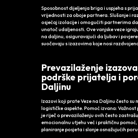
Sposobnost dijeljenja briga i uspjeha s prija
vrijednosti za oboje partnera. Slušanje i r
osjećaj izolacije i omogućiti partnerima d
unatoč udaljenosti. Ove vanjske veze igraju
na daljinu, osiguravajući da ljubav i povjer
suočavaju s izazovima koje nosi razdvojeno
Prevazilaženje izazova
podrške prijatelja i po
Daljinu
Izazovi koji prate Veze na Daljinu često su 
logističke aspekte. Pomoć izvana: Važnost
je riječ o prevazilaženju ovih često zastraš
emocionalnu utjehu već i praktičnu pomoć, 
planiranje posjeta i slanje osnažujućih por