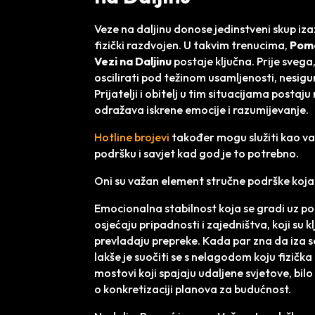
Veze na daljinu donose jedinstveni skup iza
fizički razdvojen. U takvim trenucima,
Pomo
Vezi na Daljinu
postaje ključna. Prije sveg
oscilirati pod težinom usamljenosti, nesigur
Prijatelji i obitelj u tim situacijama postaju
odražava iskrene emocije i razumijevanje.
Hotline brojevi
također mogu služiti kao v
podršku i savjet kad god je to potrebno.
Oni su važan element stručne podrške koja 
Emocionalna stabilnost koja se gradi uz pom
osjećaju pripadnosti i zajedništva, koji su 
prevladaju prepreke. Kada par zna da iza s
lakše je suočiti se s nelagodom koju fizička 
mostovi koji spajaju udaljene svjetove, bilo
o konkretizaciji planova za budućnost.