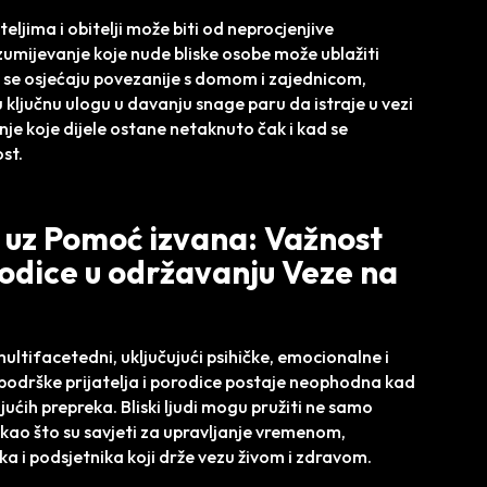
teljima i obitelji može biti od neprocjenjive
azumijevanje koje nude bliske osobe može ublažiti
a se osjećaju povezanije s domom i zajednicom,
 ključnu ulogu u davanju snage paru da istraje u vezi
enje koje dijele ostane netaknuto čak i kad se
st.
 uz Pomoć izvana: Važnost
rodice u održavanju Veze na
multifacetedni, uključujući psihičke, emocionalne i
 podrške prijatelja i porodice postaje neophodna kad
ujućih prepreka. Bliski ljudi mogu pružiti ne samo
kao što su savjeti za upravljanje vremenom,
uka i podsjetnika koji drže vezu živom i zdravom.