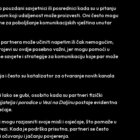
ao pouzdani savjetnici ili posrednici kada su u pitanju
resom koji udaljenost može proizvesti. Oni često mogu
čine za poboljšanje komunikacijskih vještina unutar
 partnera može učiniti napetim ili čak nemogućim,
brojevi su ovdje posebno važni, jer mogu pomoći u
čne savjete i strategije za komunikaciju koje par može
nja i često su katalizator za otvaranje novih kanala
 i lako se gubi, osobito kada su partneri fizički
atelja i porodice u Vezi na Daljinu
postaje evidentna
ećaje.
mogu razjasniti svoje misli i osjećaje, što pomaže u
vezi. Kada je podrška prisutna, partneri se često
i očuvanju i jačanju povjerenja.