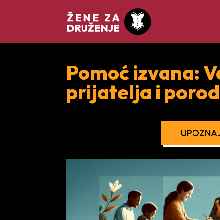
Pomoć izvana: V
prijatelja i poro
UPOZNAJ