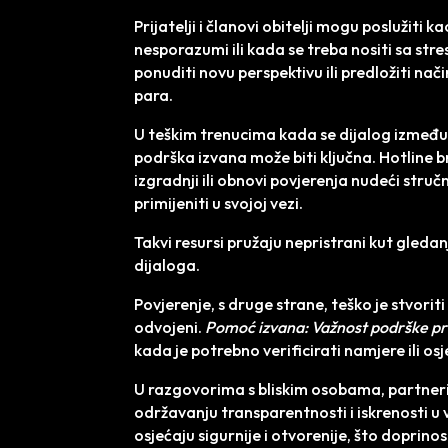
Prijatelji i članovi obitelji mogu poslužiti k
nesporazumi ili kada se treba nositi sa st
ponuditi novu perspektivu ili predložiti na
para.
U teškim trenucima kada se dijalog između
podrška izvana može biti ključna. Hotline 
izgradnji ili obnovi povjerenja nudeći stru
primijeniti u svojoj vezi.
Takvi resursi pružaju nepristrani kut gleda
dijaloga.
Povjerenje, s druge strane, teško je stvoriti
odvojeni.
Pomoć izvana: Važnost podrške prij
kada je potrebno verificirati namjere ili osj
U razgovorima s bliskim osobama, partneri 
održavanju transparentnosti i iskrenosti u 
osjećaju sigurnije i otvorenije, što doprinos