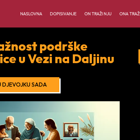
NASLOVNA
DOPISIVANJE
ON TRAŽI NJU
ONA TRAŽ
ažnost podrške
dice u Vezi na Daljinu
 DJEVOJKU SADA