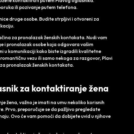
ožete kontaktirati putem Plavog oglasnika.
poruka ili pozivanje putem telefona.
anice druge osobe. Budite strpljivi i otvoreni za
kaciju.
 načina za pronalazak ženskih kontakata. Nudi vam
ge i pronalazak osobe koja odgovara vašim
jni u komunikaciji kako biste izgradili kvalitetne
o, romantičnu vezu ili samo nekoga za razgovor, Plavi
 za pronalazak ženskih kontakata.
lasnik za kontaktiranje žena
nje žena, važno je imati na umu nekoliko korisnih
ate. Prvo, preporučuje se da pažljivo pregledate
imaju. Ovo će vam pomoći da dobijete uvid u njihove