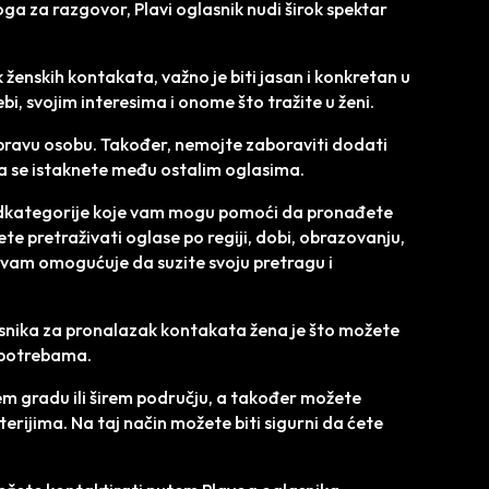
oga za razgovor, Plavi oglasnik nudi širok spektar
 ženskih kontakata, važno je biti jasan i konkretan u
bi, svojim interesima i onome što tražite u ženi.
li pravu osobu. Također, nemojte zaboraviti dodati
a se istaknete među ostalim oglasima.
i podkategorije koje vam mogu pomoći da pronađete
e pretraživati oglase po regiji, dobi, obrazovanju,
 vam omogućuje da suzite svoju pretragu i
snika za pronalazak kontakata žena je što možete
i potrebama.
em gradu ili širem području, a također možete
iterijima. Na taj način možete biti sigurni da ćete