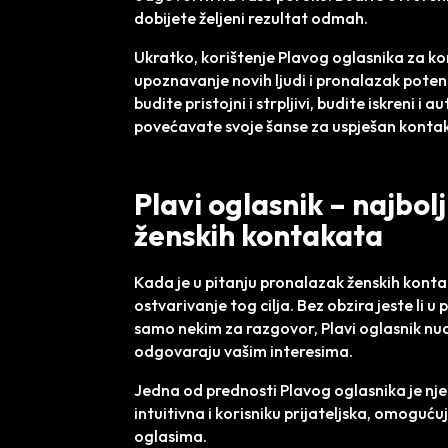
dobijete željeni rezultat odmah.
Ukratko, korištenje Plavog oglasnika za ko
upoznavanje novih ljudi i pronalazak potenc
budite pristojni i strpljivi, budite iskreni i
povećavate svoje šanse za uspješan kontak
Plavi oglasnik – najbol
ženskih kontakata
Kada je u pitanju pronalazak ženskih kontaka
ostvarivanje tog cilja. Bez obzira jeste li 
samo nekim za razgovor, Plavi oglasnik nu
odgovaraju vašim interesima.
Jedna od prednosti Plavog oglasnika je nj
intuitivna i korisniku prijateljska, omoguću
oglasima.