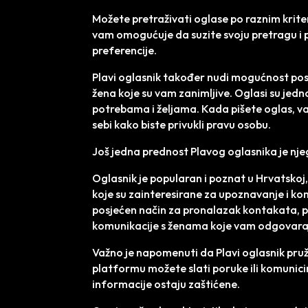
Možete pretraživati oglase po raznim kriter
vam omogućuje da suzite svoju pretragu i 
preferencije.
Plavi oglasnik također nudi mogućnost post
žena koje su vam zanimljive. Oglasi su jedn
potrebama i željama. Kada pišete oglas, važn
sebi kako biste privukli pravu osobu.
Još jedna prednost Plavog oglasnika je nje
Oglasnik je popularan i poznat u Hrvatskoj
koje su zainteresirane za upoznavanje i kom
posjećen način za pronalazak kontakata, p
komunikacije s ženama koje vam odgovara
Važno je napomenuti da Plavi oglasnik pru
platformu možete slati poruke ili komunici
informacije ostaju zaštićene.