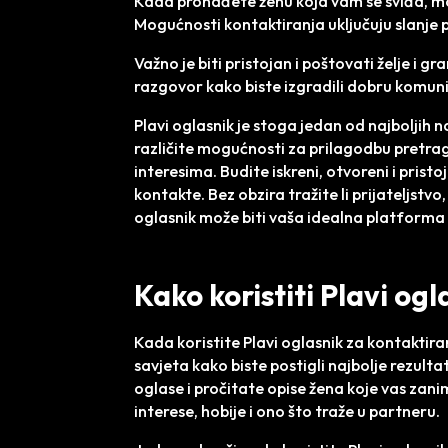
Kada pronađete ženu koja vam se sviđa, m
Mogućnosti kontaktiranja uključuju slanje 
Važno je biti pristojan i poštovati želje i gr
razgovor kako biste izgradili dobru komuni
Plavi oglasnik je stoga jedan od najboljih
različite mogućnosti za prilagodbu pretra
interesima. Budite iskreni, otvoreni i pristo
kontakte. Bez obzira tražite li prijateljstv
oglasnik može biti vaša idealna platforma
Kako koristiti Plavi og
Kada koristite Plavi oglasnik za kontaktira
savjeta kako biste postigli najbolje rezult
oglase i pročitate opise žena koje vas zan
interese, hobije i ono što traže u partneru.