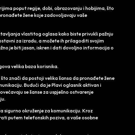
ijima poput regije, dobi, obrazovanju i hobijima, što
pronađete žene koje zadovoljavaju vaše
avljanja vlastitog oglasa kako biste privukli pažnju
ostavni za izradu, a možete ih prilagoditi svojim
o je biti jasan, iskren i dati dovoljno informacija o
gova velika baza korisnika.
, što znači da postoji velika šansa da pronađete žene
unikaciju. Budući da je Plavi oglasnik aktivan i
ovećavaju se šanse za uspješno ostvarenje
ju.
ža sigurno okruženje za komunikaciju. Kroz
rati putem telefonskih poziva, a vaše osobne