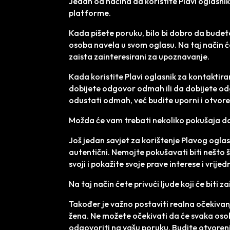
Jedan od načina da koristite Plavi oglasni
platforme.
Kada pišete poruku, bilo bi dobro da budete
osoba navela u svom oglasu. Na taj način će
zaista zainteresirani za upoznavanje.
Kada koristite Plavi oglasnik za kontaktiran
dobijete odgovor odmah ili da dobijete odg
odustati odmah, već budite uporni i otvore
Možda će vam trebati nekoliko pokušaja 
Još jedan savjet za korištenje Plavog oglas
autentični. Nemojte pokušavati biti nešto što
svoji i pokažite svoje prave interese i vrijed
Na taj način ćete privući ljude koji će biti z
Također je važno postaviti realna očekivanj
žena. Ne možete očekivati da će svaka osoba 
odgovoriti na vašu poruku. Budite otvoreni 