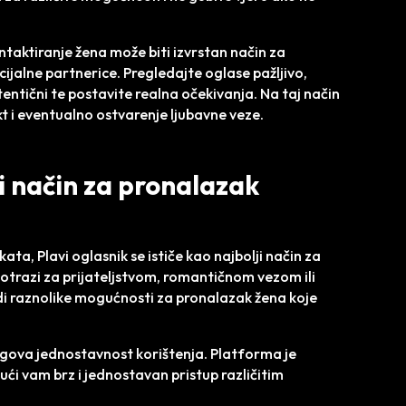
ntaktiranje žena može biti izvrstan način za
ijalne partnerice. Pregledajte oglase pažljivo,
 autentični te postavite realna očekivanja. Na taj način
t i eventualno ostvarenje ljubavne veze.
ji način za pronalazak
ta, Plavi oglasnik se ističe kao najbolji način za
u potrazi za prijateljstvom, romantičnom vezom ili
di raznolike mogućnosti za pronalazak žena koje
egova jednostavnost korištenja. Platforma je
jući vam brz i jednostavan pristup različitim