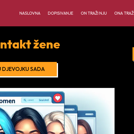
NASLOVNA
DOPISIVANJE
ON TRAŽI NJU
ONA TRAŽ
ontakt žene
 DJEVOJKU SADA