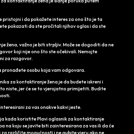
k za kontaktiranje žena je slanje poruka putem
 pristojni i da pokažete interes za ono što je ta
te pokazati da ste pročitali njihov oglas i da ste
je žena, važno je biti strpljiv. Može se dogoditi da ne
ovor koji nije ono što ste očekivali. Nemojte
ni za razgovor.
da pronađete osobu koja vam odgovara.
nika za kontaktiranje žena je da budete iskreni i
 niste, jer će se to vjerojatno primijetiti. Budite
nosti.
ainteresirani za vas onakve kakvi jeste.
a kada koristite Plavi oglasnik za kontaktiranje
na koju se javite biti zainteresirana za vas ili da će
za različite mogućnosti i ne gubite vjeru ako ne