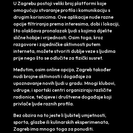
U Zagrebu postoji veliki broj platformi koje
omogućuju stvaranje profila i komunikaciju s
drugim korisnicima. Ove aplikacije nude razne
opcije filtriranja prema interesima, dobi i lokaciji,
što olakšava pronalazak ljudi s kojima dijelite
slične hobije i vrijednosti. Osim toga, kroz
razgovore i zajedničke aktivnosti putem
interneta, možete stvoriti dublje veze s ljudima
prije nego što se odlučite za fizički susret.
Međutim, osim online opcija, Zagreb također
nudi brojne aktivnosti i događaje za
upoznavanje novih ljudi u gradu. Mnogi klubovi,
udruge, i sportski centri organiziraju različite
radionice, tečajeve i društvene događaje koji
privlače ljude raznih profila.
Bez obzira na to jeste li ljubitelj umjetnosti,
sporta, glazbe ili kulinarskih eksperimenata,
Zagreb ima mnogo toga za ponuditi.