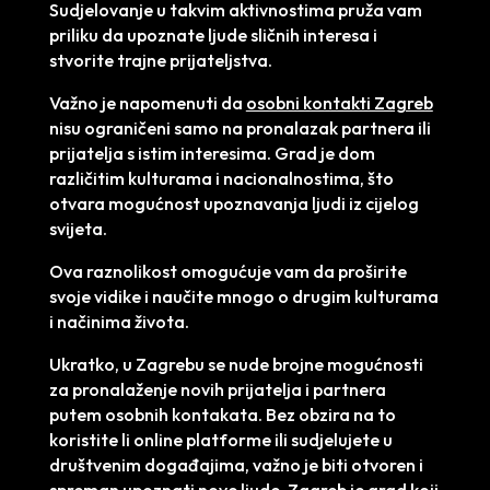
Sudjelovanje u takvim aktivnostima pruža vam
priliku da upoznate ljude sličnih interesa i
stvorite trajne prijateljstva.
Važno je napomenuti da
osobni kontakti Zagreb
nisu ograničeni samo na pronalazak partnera ili
prijatelja s istim interesima. Grad je dom
različitim kulturama i nacionalnostima, što
otvara mogućnost upoznavanja ljudi iz cijelog
svijeta.
Ova raznolikost omogućuje vam da proširite
svoje vidike i naučite mnogo o drugim kulturama
i načinima života.
Ukratko, u Zagrebu se nude brojne mogućnosti
za pronalaženje novih prijatelja i partnera
putem osobnih kontakata. Bez obzira na to
koristite li online platforme ili sudjelujete u
društvenim događajima, važno je biti otvoren i
spreman upoznati nove ljude. Zagreb je grad koji