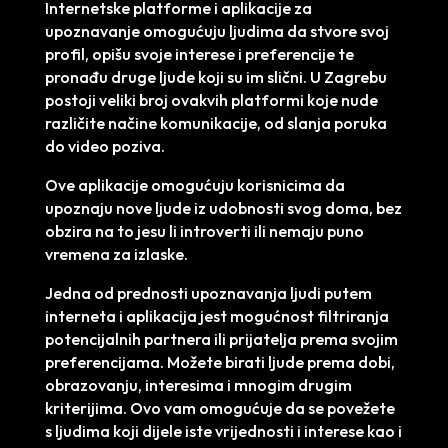
Internetske platforme i aplikacije za
upoznavanje omogućuju ljudima da stvore svoj
profil, opišu svoje interese i preferencije te
pronađu druge ljude koji su im slični. U Zagrebu
postoji veliki broj ovakvih platformi koje nude
različite načine komunikacije, od slanja poruka
do video poziva.
Ove aplikacije omogućuju korisnicima da
upoznaju nove ljude iz udobnosti svog doma, bez
obzira na to jesu li introverti ili nemaju puno
vremena za izlaske.
Jedna od prednosti upoznavanja ljudi putem
interneta i aplikacija jest mogućnost filtriranja
potencijalnih partnera ili prijatelja prema svojim
preferencijama. Možete birati ljude prema dobi,
obrazovanju, interesima i mnogim drugim
kriterijima. Ovo vam omogućuje da se povežete
s ljudima koji dijele iste vrijednosti i interese kao i