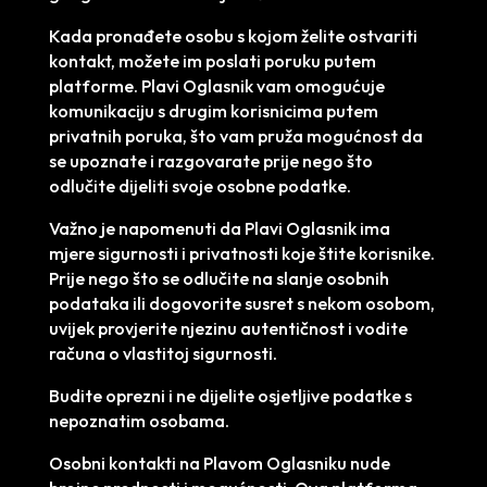
Kada pronađete osobu s kojom želite ostvariti
kontakt, možete im poslati poruku putem
platforme. Plavi Oglasnik vam omogućuje
komunikaciju s drugim korisnicima putem
privatnih poruka, što vam pruža mogućnost da
se upoznate i razgovarate prije nego što
odlučite dijeliti svoje osobne podatke.
Važno je napomenuti da Plavi Oglasnik ima
mjere sigurnosti i privatnosti koje štite korisnike.
Prije nego što se odlučite na slanje osobnih
podataka ili dogovorite susret s nekom osobom,
uvijek provjerite njezinu autentičnost i vodite
računa o vlastitoj sigurnosti.
Budite oprezni i ne dijelite osjetljive podatke s
nepoznatim osobama.
Osobni kontakti na Plavom Oglasniku nude