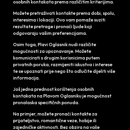
osobnih kontakata prema različitim kriterijima.
Možete pretraživati kontakte prema dobi, spolu,
interesima i lokaciji. Ovo vam pomaže suziti
rezultate pretrage i pronaći ljude koji
odgovaraju vašim preferencijama.
Osim toga, Plavi Oglasnik nudi različite
mogućnosti za upoznavanje. Možete
komunicirati s drugim korisnicima putem
privatnih poruka, razmijeniti iskustva i interese
te se upoznati prije nego što odlučite dijeliti više
informacija.
Još jedna prednost korištenja osobnih
kontakata na Plavom Oglasniku je mogućnost
pronalaska specifičnih ponuda.
Na primjer, možete pronaći kontakte za
prijateljstvo, romantične veze, hobije ili
zajedničke aktivnosti. Bez obzira na vaše