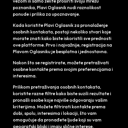
vezom ili samo želite proširiti svoju mrežu
poznanika, Plavi Oglasnik nudi raznolikost
ponude i prilika za upoznavanje.
Kada koristite Plavi Oglasnik za pronalaženje
osobnih kontakata, postoji nekoliko stvari koje
morate znati kako biste iskoristili sve prednosti
ove platforme. Prvo i najvažnije, registracija na
Plavom Oglasniku je besplatna i jednostavna.
Nakon što se registrirate, možete pretraživati
osobne kontakte prema svojim preferencijama i
interesima.
Prilikom pretraživanja osobnih kontakata,
koristite razne filtre kako biste suzili rezultate i
pronašli osobe koje najviše odgovaraju vašim
kriterijima. Možete filtrirati kontakte prema
dobi, spolu, interesima i lokaciji, što vam
omogućuje da pronađete ljude koji su vam
geografski bliski i imaju slične interese.