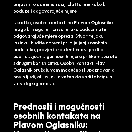
prijaviti to administraciji platforme kako bi
poduzeli odgovarajuće mjere.
Ukratko, osobni kontakti na Plavom Oglasniku
mogu biti sigurni i privatni ako poduzimate
odgovarajuće mjere opreza. Stvorite jaku
lozinku, budite oprezni pri dijeljenju osobnih
podataka, provjerite autentičnost profila i
budite svjesni sigurnosnih mjera prilikom susreta
s drugim korisnicima.
Osobni kontakti Plavi
Oglasnik
pružaju vam mogućnost upoznavanja
novih ljudi, ali uvijek je važno da vodite brigu o
vlastitoj sigurnosti.
Prednosti i mogućnosti
osobnih kontakata na
Plavom Oglasniku: