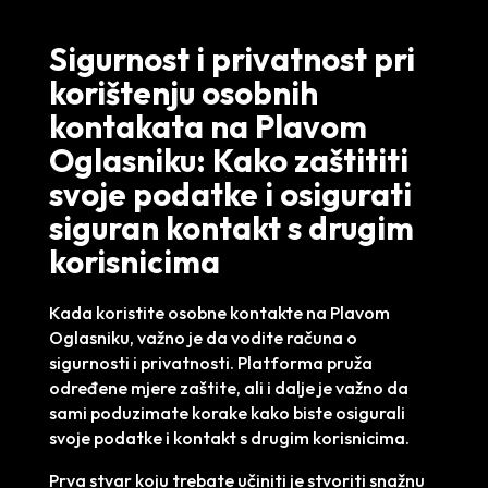
Sigurnost i privatnost pri
korištenju osobnih
kontakata na Plavom
Oglasniku: Kako zaštititi
svoje podatke i osigurati
siguran kontakt s drugim
korisnicima
Kada koristite osobne kontakte na Plavom
Oglasniku, važno je da vodite računa o
sigurnosti i privatnosti. Platforma pruža
određene mjere zaštite, ali i dalje je važno da
sami poduzimate korake kako biste osigurali
svoje podatke i kontakt s drugim korisnicima.
Prva stvar koju trebate učiniti je stvoriti snažnu