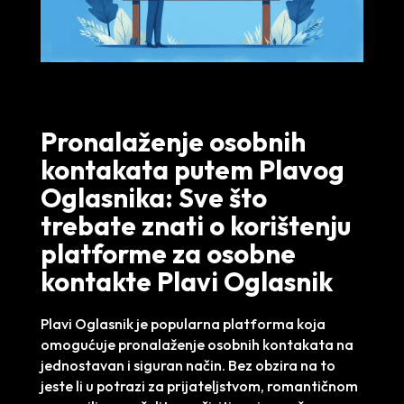
Pronalaženje osobnih
kontakata putem Plavog
Oglasnika: Sve što
trebate znati o korištenju
platforme za osobne
kontakte Plavi Oglasnik
Plavi Oglasnik je popularna platforma koja
omogućuje pronalaženje osobnih kontakata na
jednostavan i siguran način. Bez obzira na to
jeste li u potrazi za prijateljstvom, romantičnom