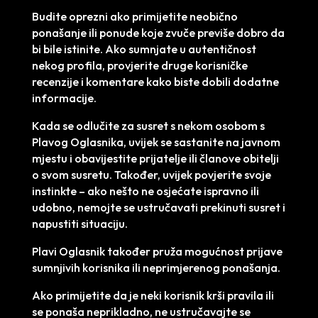
Budite oprezni ako primijetite neobično
ponašanje ili ponude koje zvuče previše dobro da
bi bile istinite. Ako sumnjate u autentičnost
nekog profila, provjerite druge korisničke
recenzije i komentare kako biste dobili dodatne
informacije.
Kada se odlučite za susret s nekom osobom s
Plavog Oglasnika, uvijek se sastanite na javnom
mjestu i obavijestite prijatelje ili članove obitelji
o svom susretu. Također, uvijek povjerite svoje
instinkte – ako nešto ne osjećate ispravno ili
udobno, nemojte se ustručavati prekinuti susret i
napustiti situaciju.
Plavi Oglasnik također pruža mogućnost prijave
sumnjivih korisnika ili neprimjerenog ponašanja.
Ako primijetite da je neki korisnik krši pravila ili
se ponaša neprikladno, ne ustručavajte se