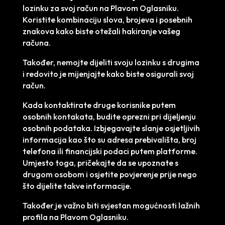
lozinku za svoj račun na Plavom Oglasniku.
Koristite kombinaciju slova, brojeva i posebnih
znakova kako biste otežali hakiranje vašeg
računa.
Također, nemojte dijeliti svoju lozinku s drugima
i redovito je mijenjajte kako biste osigurali svoj
račun.
Kada kontaktirate druge korisnike putem
osobnih kontakata, budite oprezni pri dijeljenju
osobnih podataka. Izbjegavajte slanje osjetljivih
informacija kao što su adresa prebivališta, broj
telefona ili financijski podaci putem platforme.
Umjesto toga, pričekajte da se upoznate s
drugom osobom i osjetite povjerenje prije nego
što dijelite takve informacije.
Također je važno biti svjestan mogućnosti lažnih
profila na Plavom Oglasniku.