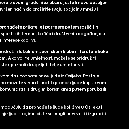
nera u ovom gradu. Bez obzira jeste li novo doseljeni
savršen način da proširite svoju socijalnu mrežu i
onađete prijatelje i partnere putem različitih
 sportskih terena, kafića i društvenih događanja u
 interese kao i vi.
pridružiti lokalnom sportskom klubu ili teretani kako
tom. Ako volite umjetnost, možete se pridružiti
biste upoznali druge ljubitelje umjetnosti.
 vam da upoznate nove ljude iz Osijeka. Postoje
a možete stvoriti profil i pronaći ljude koji su vam
 komunicirati s drugim korisnicima putem poruka ili
mogućuju da pronađete ljude koji žive u Osijeku i
nje ljudi s kojima biste se mogli povezati i izgraditi