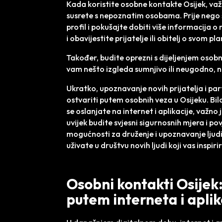
Kada koristite osobne kontakte Osijek, važn
susrete s nepoznatim osobama. Prije nego št
profil i pokušajte dobiti više informacija 
i obavijestite prijatelje ili obitelj o svom pla
Također, budite oprezni s dijeljenjem osobn
vam nešto izgleda sumnjivo ili neugodno, n
Ukratko, upoznavanje novih prijatelja i p
ostvariti putem osobnih veza u Osijeku. Bi
se oslanjate na internet i aplikacije, važno
uvijek budite svjesni sigurnosnih mjera i pov
mogućnosti za druženje i upoznavanje ljudi,
uživate u društvu novih ljudi koji vas inspiri
Osobni kontakti Osijek
putem interneta i aplik