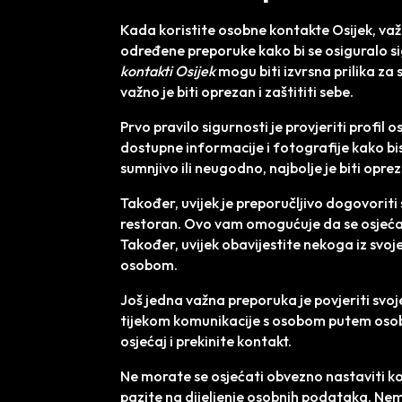
Kada koristite osobne kontakte Osijek, važno 
određene preporuke kako bi se osiguralo
kontakti Osijek
mogu biti izvrsna prilika za 
važno je biti oprezan i zaštititi sebe.
Prvo pravilo sigurnosti je provjeriti profil 
dostupne informacije i fotografije kako bis
sumnjivo ili neugodno, najbolje je biti oprez
Također, uvijek je preporučljivo dogovoriti 
restoran. Ovo vam omogućuje da se osjećate 
Također, uvijek obavijestite nekoga iz svo
osobom.
Još jedna važna preporuka je povjeriti svoj
tijekom komunikacije s osobom putem osobn
osjećaj i prekinite kontakt.
Ne morate se osjećati obvezno nastaviti ko
pazite na dijeljenje osobnih podataka. Nemo