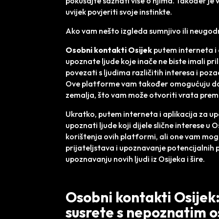
pokušajte saznati više o njima. Također je 
uvijek povjeriti svoje instinkte.
Ako vam nešto izgleda sumnjivo ili neugodn
Osobni kontakti Osijek
putem interneta i
upoznate ljude koje inače ne biste imali pr
povezati s ljudima različitih interesa i po
Ove platforme vam također omogućuju da us
zemalja, što vam može otvoriti vrata pre
Ukratko, putem interneta i aplikacija za up
upoznati ljude koji dijele slične interese u O
korištenja ovih platformi, ali one vam mog
prijateljstava i upoznavanje potencijalnih p
upoznavanju novih ljudi iz Osijeka i šire.
Osobni kontakti Osijek:
susrete s nepoznatim