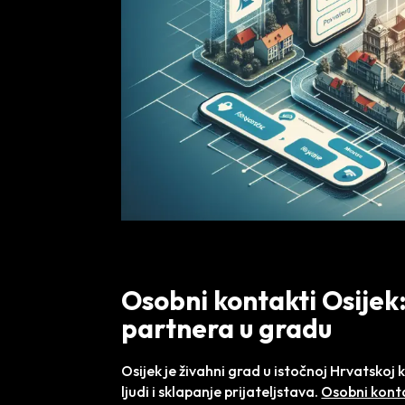
Osobni kontakti Osijek:
partnera u gradu
Osijek je živahni grad u istočnoj Hrvatskoj
ljudi i sklapanje prijateljstava.
Osobni konta