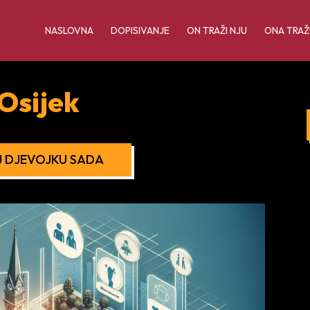
NASLOVNA
DOPISIVANJE
ON TRAŽI NJU
ONA TRAŽ
Osijek
 DJEVOJKU SADA