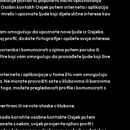
likacije postali su popularni načini upoznavanja
 Osobni kontakti Osijek putem interneta i aplikacija
mrežu i upoznate ljude koji dijele slične interese kao
 vam omogućuju da upoznate nove ljude iz Osijeka.
 profil, dodate fotografije i opišete svoje interese.
risnika i komunicirati s njima putem poruka ili
ltre koji vam omogućuju da pronađete ljude koji žive
nterneta i aplikacija je u tome što vam omogućuju
. Ne morate provoditi sate u klubovima ili barovima
oga, možete pregledavati profile i komunicirati s
rtirani ili ne vole izlaske u klubove.
 kada koristite osobne kontakte Osijek putem
anete s nekim, uvijek provjerite njihov profil i