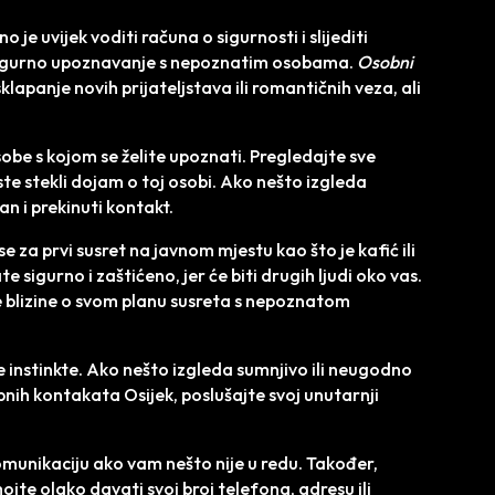
je uvijek voditi računa o sigurnosti i slijediti
 sigurno upoznavanje s nepoznatim osobama.
Osobni
sklapanje novih prijateljstava ili romantičnih veza, ali
osobe s kojom se želite upoznati. Pregledajte sve
te stekli dojam o toj osobi. Ako nešto izgleda
an i prekinuti kontakt.
se za prvi susret na javnom mjestu kao što je kafić ili
sigurno i zaštićeno, jer će biti drugih ljudi oko vas.
je blizine o svom planu susreta s nepoznatom
e instinkte. Ako nešto izgleda sumnjivo ili neugodno
ih kontakata Osijek, poslušajte svoj unutarnji
munikaciju ako vam nešto nije u redu. Također,
jte olako davati svoj broj telefona, adresu ili