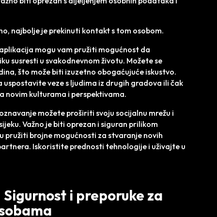
važno biti oprezan s dijeljenjem osobnih podataka i
o, najbolje je prekinuti kontakt s tom osobom.
 aplikacija mogu vam pružiti mogućnost da
iliku susresti u svakodnevnom životu. Možete se
zadina, što može biti izuzetno obogaćujuće iskustvo.
postavite veze s ljudima iz drugih gradova ili čak
ma novim kulturama i perspektivama.
oznavanje možete proširiti svoju socijalnu mrežu i
sijeku. Važno je biti oprezan i siguran prilikom
u pružiti brojne mogućnosti za stvaranje novih
artnera. Iskoristite prednosti tehnologije i uživajte u
 Sigurnost i preporuke za
 osobama