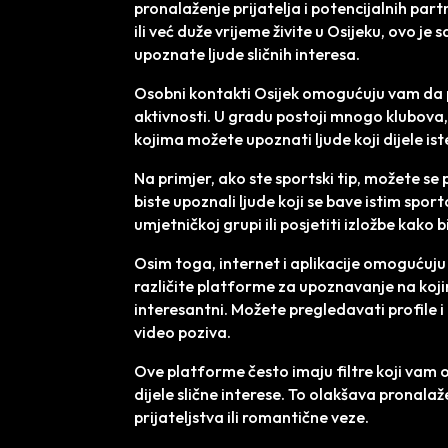
pronalaženje prijatelja i potencijalnih part
ili već duže vrijeme živite u Osijeku, ovo je 
upoznate ljude sličnih interesa.
Osobni kontakti Osijek omogućuju vam da pr
aktivnosti. U gradu postoji mnogo klubova,
kojima možete upoznati ljude koji dijele iste
Na primjer, ako ste sportski tip, možete se 
biste upoznali ljude koji se bave istim spor
umjetničkoj grupi ili posjetiti izložbe kako 
Osim toga, internet i aplikacije omogućuju
različite platforme za upoznavanje na kojim
interesantni. Možete pregledavati profile i
video poziva.
Ove platforme često imaju filtre koji vam o
dijele slične interese. To olakšava pronalaže
prijateljstva ili romantične veze.