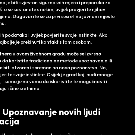
o je biti svjestan sigurnosnih mjera i preporuka za
o se sastanete s nekim, uvijek provjerite njihov
o njima. Dogovorite se za prvi susret na javnom mjestu
nu.
ih podataka i uvijek povjerite svoje instinkte. Ako
ajbolje je prekinuti kontakt s tom osobom.
artnera u ovom živahnom gradu može se izvrsno
lo da koristite tradicionalne metode upoznavanja ili
 je biti otvoren i spreman na nova poznanstva. No,
jerite svoje instinkte. Osijek je grad koji nudi mnoge
 i samo je na vama da iskoristite te mogućnosti i
raju i čine sretnima.
: Upoznavanje novih ljudi
acija