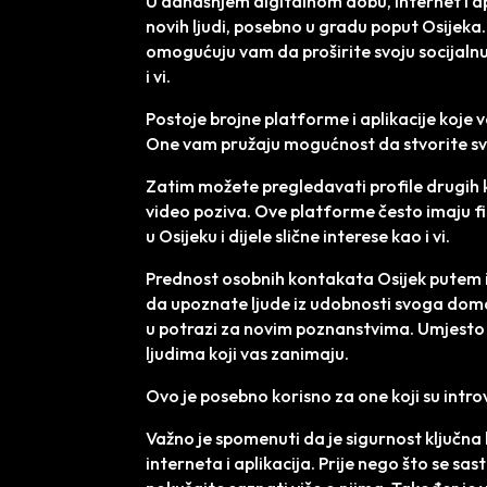
U današnjem digitalnom dobu, internet i ap
novih ljudi, posebno u gradu poput Osijeka.
omogućuju vam da proširite svoju socijalnu 
i vi.
Postoje brojne platforme i aplikacije koje
One vam pružaju mogućnost da stvorite svoj
Zatim možete pregledavati profile drugih ko
video poziva. Ove platforme često imaju fi
u Osijeku i dijele slične interese kao i vi.
Prednost osobnih kontakata Osijek putem i
da upoznate ljude iz udobnosti svoga doma
u potrazi za novim poznanstvima. Umjesto t
ljudima koji vas zanimaju.
Ovo je posebno korisno za one koji su introve
Važno je spomenuti da je sigurnost ključna
interneta i aplikacija. Prije nego što se sast