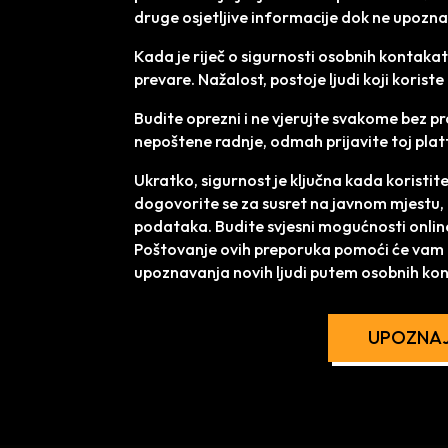
druge osjetljive informacije dok ne upozna
Kada je riječ o sigurnosti osobnih kontakat
prevare. Nažalost, postoje ljudi koji koriste 
Budite oprezni i ne vjerujte svakome bez pro
nepoštene radnje, odmah prijavite toj pla
Ukratko, sigurnost je ključna kada koristit
dogovorite se za susret na javnom mjestu, po
podataka. Budite svjesni mogućnosti online
Poštovanje ovih preporuka pomoći će vam d
upoznavanja novih ljudi putem osobnih kon
UPOZNAJ