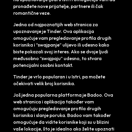
pronađete nove prijatelje, partnere ili čak
romantične veze.
Jedna od najpoznatijih web stranica za
upoznavanje je Tinder. Ova aplikacija
omogućuje vam pregledavanje profila drugih
korisnika i “swajpanje” ulijevo ili udesno kako
biste pokazali svoj interes. Ako se dvoje ljudi
međusobno “swajpaju” udesno, to stvara
potencijalni osobni kontakt.
Tinder je vrlo popularan i u Istri, pa možete
očekivati velik broj korisnika.
Još jedna popularna platforma je Badoo. Ova
web stranica i aplikacija također vam
omogućuju pregledavanje profila drugih
korisnika i slanje poruka. Badoo vam također
omogućuje da vidite korisnike koji su u blizini
vaše lokacije, što je idealno ako želite upoznati