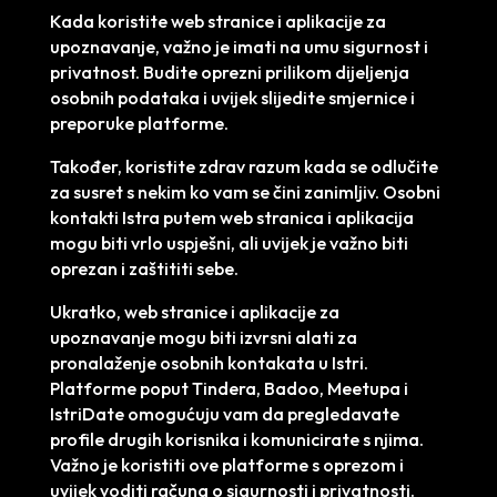
Kada koristite web stranice i aplikacije za
upoznavanje, važno je imati na umu sigurnost i
privatnost. Budite oprezni prilikom dijeljenja
osobnih podataka i uvijek slijedite smjernice i
preporuke platforme.
Također, koristite zdrav razum kada se odlučite
za susret s nekim ko vam se čini zanimljiv. Osobni
kontakti Istra putem web stranica i aplikacija
mogu biti vrlo uspješni, ali uvijek je važno biti
oprezan i zaštititi sebe.
Ukratko, web stranice i aplikacije za
upoznavanje mogu biti izvrsni alati za
pronalaženje osobnih kontakata u Istri.
Platforme poput Tindera, Badoo, Meetupa i
IstriDate omogućuju vam da pregledavate
profile drugih korisnika i komunicirate s njima.
Važno je koristiti ove platforme s oprezom i
uvijek voditi računa o sigurnosti i privatnosti.