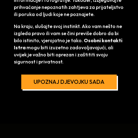
prihvaćanje nepoznatih zahtjeva za prijateljstvo
ili poruka od ljudi koje ne poznajete.
Na kraju, slušajte svoj instinkt. Ako vam nešto ne
izgleda pravo ili vam se čini previše dobro da bi
bilo istinito, vjerojatno je tako.
Osobni kontakti
Istra
mogu biti izuzetno zadovoljavajući, ali
uvijek je važno biti oprezan i zaštititi svoju
sigurnost i privatnost.
UPOZNAJ DJEVOJKU SADA