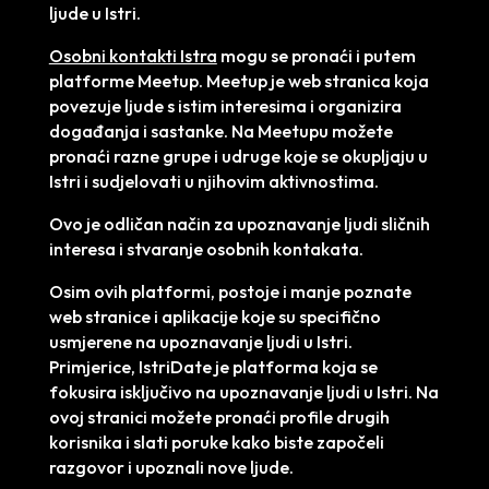
ljude u Istri.
Osobni kontakti Istra
mogu se pronaći i putem
platforme Meetup. Meetup je web stranica koja
povezuje ljude s istim interesima i organizira
događanja i sastanke. Na Meetupu možete
pronaći razne grupe i udruge koje se okupljaju u
Istri i sudjelovati u njihovim aktivnostima.
Ovo je odličan način za upoznavanje ljudi sličnih
interesa i stvaranje osobnih kontakata.
Osim ovih platformi, postoje i manje poznate
web stranice i aplikacije koje su specifično
usmjerene na upoznavanje ljudi u Istri.
Primjerice, IstriDate je platforma koja se
fokusira isključivo na upoznavanje ljudi u Istri. Na
ovoj stranici možete pronaći profile drugih
korisnika i slati poruke kako biste započeli
razgovor i upoznali nove ljude.