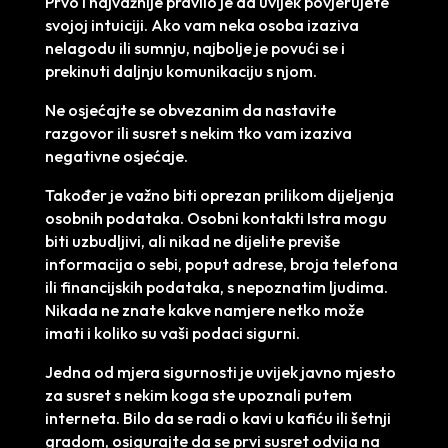
Prvo i najvažnije pravilo je da uvijek povjerujete
svojoj intuiciji. Ako vam neka osoba izaziva
nelagodu ili sumnju, najbolje je povući se i
prekinuti daljnju komunikaciju s njom.
Ne osjećajte se obvezanim da nastavite
razgovor ili susret s nekim tko vam izaziva
negativne osjećaje.
Također je važno biti oprezan prilikom dijeljenja
osobnih podataka. Osobni kontakti Istra mogu
biti uzbudljivi, ali nikad ne dijelite previše
informacija o sebi, poput adrese, broja telefona
ili financijskih podataka, s nepoznatim ljudima.
Nikada ne znate kakve namjere netko može
imati i koliko su vaši podaci sigurni.
Jedna od mjera sigurnosti je uvijek javno mjesto
za susret s nekim koga ste upoznali putem
interneta. Bilo da se radi o kavi u kafiću ili šetnji
gradom, osigurajte da se prvi susret odvija na