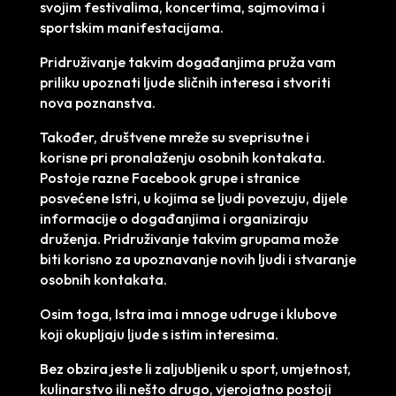
svojim festivalima, koncertima, sajmovima i
sportskim manifestacijama.
Pridruživanje takvim događanjima pruža vam
priliku upoznati ljude sličnih interesa i stvoriti
nova poznanstva.
Također, društvene mreže su sveprisutne i
korisne pri pronalaženju osobnih kontakata.
Postoje razne Facebook grupe i stranice
posvećene Istri, u kojima se ljudi povezuju, dijele
informacije o događanjima i organiziraju
druženja. Pridruživanje takvim grupama može
biti korisno za upoznavanje novih ljudi i stvaranje
osobnih kontakata.
Osim toga, Istra ima i mnoge udruge i klubove
koji okupljaju ljude s istim interesima.
Bez obzira jeste li zaljubljenik u sport, umjetnost,
kulinarstvo ili nešto drugo, vjerojatno postoji