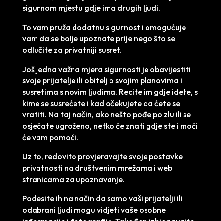
sigurnom mjestu gdje ima drugih ljudi.
To vam pruža dodatnu sigurnost i omogućuje
vam da se bolje upoznate prije nego što se
odlučite za privatniji susret.
Još jedna važna mjera sigurnosti je obavijestiti
svoje prijatelje ili obitelj o svojim planovima i
susretima s novim ljudima. Recite im gdje idete, s
kime se susrećete i kad očekujete da ćete se
vratiti. Na taj način, ako nešto pođe po zlu ili se
osjećate ugroženo, netko će znati gdje ste i moći
će vam pomoći.
Uz to, redovito provjeravajte svoje postavke
privatnosti na društvenim mrežama i web
stranicama za upoznavanje.
Podesite ih na način da samo vaši prijatelji ili
odabrani ljudi mogu vidjeti vaše osobne
informacije i fotografije. Također, izbjegavajte