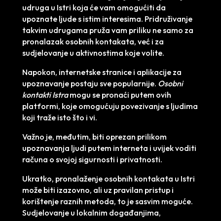
udruga u Istri koja će vam omogućiti da
upoznate ljude s istim interesima. Pridruživanje
takvim udrugama pruža vam priliku ne samo za
pronalazak osobnih kontakata, već i za
sudjelovanje u aktivnostima koje volite.
Napokon, internetske stranice i aplikacije za
upoznavanje postaju sve popularnije.
Osobni
kontakti Istra
mogu se pronaći putem ovih
platformi, koje omogućuju povezivanje s ljudima
koji traže isto što i vi.
Važno je, međutim, biti oprezan prilikom
upoznavanja ljudi putem interneta i uvijek voditi
računa o svojoj sigurnosti i privatnosti.
Ukratko, pronalaženje osobnih kontakata u Istri
može biti izazovno, ali uz pravilan pristup i
korištenje raznih metoda, to je sasvim moguće.
Sudjelovanje u lokalnim događanjima,