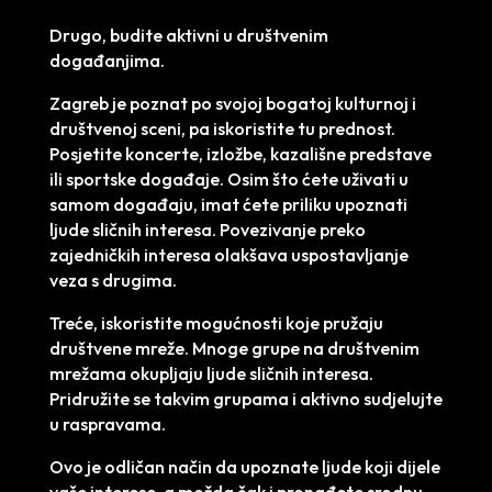
Drugo, budite aktivni u društvenim
događanjima.
Zagreb je poznat po svojoj bogatoj kulturnoj i
društvenoj sceni, pa iskoristite tu prednost.
Posjetite koncerte, izložbe, kazališne predstave
ili sportske događaje. Osim što ćete uživati u
samom događaju, imat ćete priliku upoznati
ljude sličnih interesa. Povezivanje preko
zajedničkih interesa olakšava uspostavljanje
veza s drugima.
Treće, iskoristite mogućnosti koje pružaju
društvene mreže. Mnoge grupe na društvenim
mrežama okupljaju ljude sličnih interesa.
Pridružite se takvim grupama i aktivno sudjelujte
u raspravama.
Ovo je odličan način da upoznate ljude koji dijele
vaše interese, a možda čak i pronađete srodnu