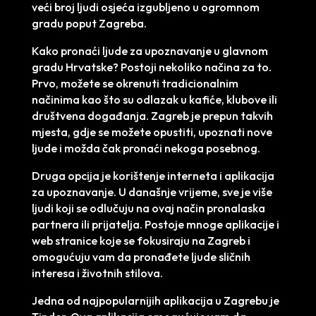
veći broj ljudi osjeća izgubljeno u ogromnom
gradu poput Zagreba.
Kako pronaći ljude za upoznavanje u glavnom
gradu Hrvatske? Postoji nekoliko načina za to.
Prvo, možete se okrenuti tradicionalnim
načinima kao što su odlazak u kafiće, klubove ili
društvena događanja. Zagreb je prepun takvih
mjesta, gdje se možete opustiti, upoznati nove
ljude i možda čak pronaći nekoga posebnog.
Druga opcija je korištenje interneta i aplikacija
za upoznavanje. U današnje vrijeme, sve je više
ljudi koji se odlučuju na ovaj način pronalaska
partnera ili prijatelja. Postoje mnoge aplikacije i
web stranice koje se fokusiraju na Zagreb i
omogućuju vam da pronađete ljude sličnih
interesa i životnih stilova.
Jedna od najpopularnijih aplikacija u Zagrebu je