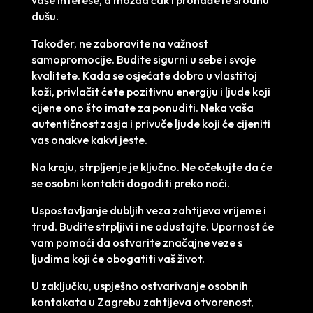
dušu.
Također, ne zaboravite na važnost
samopromocije. Budite sigurni u sebe i svoje
kvalitete. Kada se osjećate dobro u vlastitoj
koži, privlačit ćete pozitivnu energiju i ljude koji
cijene ono što imate za ponuditi. Neka vaša
autentičnost zasja i privuče ljude koji će cijeniti
vas onakve kakvi jeste.
Na kraju, strpljenje je ključno. Ne očekujte da će
se osobni kontakti dogoditi preko noći.
Uspostavljanje dubljih veza zahtijeva vrijeme i
trud. Budite strpljivi i ne odustajte. Upornost će
vam pomoći da ostvarite značajne veze s
ljudima koji će obogatiti vaš život.
U zaključku, uspješno ostvarivanje osobnih
kontakata u Zagrebu zahtijeva otvorenost,