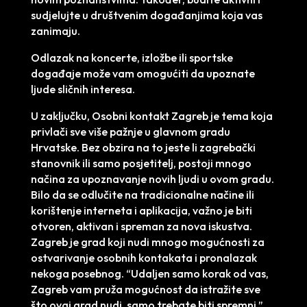
sudjelujte u društvenim događanjima koja vas
zanimaju.
Odlazak na koncerte, izložbe ili sportske
događaje može vam omogućiti da upoznate
ljude sličnih interesa.
U zaključku, Osobni kontakt Zagreb je tema koja
privlači sve više pažnje u glavnom gradu
Hrvatske. Bez obzira na to jeste li zagrebački
stanovnik ili samo posjetitelj, postoji mnogo
načina za upoznavanje novih ljudi u ovom gradu.
Bilo da se odlučite na tradicionalne načine ili
korištenje interneta i aplikacija, važno je biti
otvoren, aktivan i spreman za nova iskustva.
Zagreb je grad koji nudi mnogo mogućnosti za
ostvarivanje osobnih kontakata i pronalazak
nekoga posebnog. “Udaljen samo korak od vas,
Zagreb vam pruža mogućnost da istražite sve
što ovaj grad nudi, samo trebate biti spremni.”