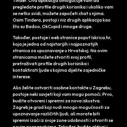
Tinder. Ova aplikacija omogućuje vam da
pregledate profile drugih korisnika i ukoliko vam
se netko svidi, možete započeti chat s njima.
Osim Tindera, postoji i niz drugih aplikacija kao
što su Badoo, OkCupid i mnoge druge.
Također, postoje i web stranice poput Iskrica.hr,
koja je jedna od najstarijih i najpoznatijih
stranica za upoznavanje u Hrvatskoj. Na ovim
stranicama možete stvoriti svoj profil,
pretraživati profile drugih korisnika i
kontaktirati ljude s kojima dijelite zajedničke
interese.
Ako želite ostvariti osobne kontakte u Zagrebu,
postoje neki savjeti koji vam mogu pomoći. Prvo,
budite otvoreni i spremni za nova iskustva.
Zagreb je grad koji nudi mnogo mogućnosti za
upoznavanje različitih ljudi, ali morate biti
spremni izaći iz svoje zone udobnosti i otvoriti se
novim poznanstvima. Također, budite aktivni i