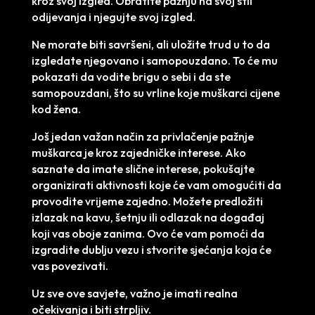
kroz svoj izgled. Obratite pažnju na svoj stil
odijevanja i njegujte svoj izgled.
Ne morate biti savršeni, ali uložite trud u to da
izgledate njegovano i samopouzdano. To će mu
pokazati da vodite brigu o sebi i da ste
samopouzdani, što su vrline koje muškarci cijene
kod žena.
Još jedan važan način za privlačenje pažnje
muškarca je kroz zajedničke interese. Ako
saznate da imate slične interese, pokušajte
organizirati aktivnosti koje će vam omogućiti da
provodite vrijeme zajedno. Možete predložiti
izlazak na kavu, šetnju ili odlazak na događaj
koji vas oboje zanima. Ovo će vam pomoći da
izgradite dublju vezu i stvorite sjećanja koja će
vas povezivati.
Uz sve ove savjete, važno je imati realna
očekivanja i biti strpljiv.