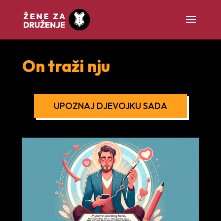
On traži nju
UPOZNAJ DJEVOJKU SADA