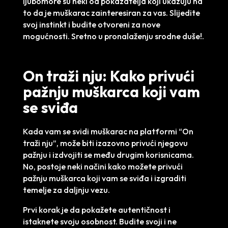
ljubomore su neki od pokazatelja koji ukazuju na
to da je muškarac zainteresiran za vas. Slijedite
svoj instinkt i budite otvoreni za nove
mogućnosti. Sretno u pronalaženju srodne duše!.
On traži nju: Kako privući
pažnju muškarca koji vam
se sviđa
Kada vam se svidi muškarac na platformi “On
traži nju”, može biti izazovno privući njegovu
pažnju i izdvojiti se među drugim korisnicama.
No, postoje neki načini kako možete privući
pažnju muškarca koji vam se sviđa i izgraditi
temelje za daljnju vezu.
Prvi korak je da pokažete autentičnost i
istaknete svoju osobnost. Budite svoji i ne