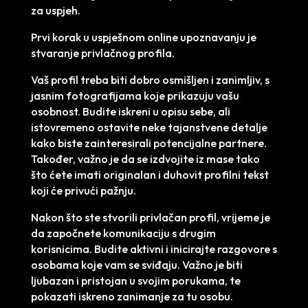
za uspjeh.
Prvi korak u uspješnom online upoznavanju je
stvaranje privlačnog profila.
Vaš profil treba biti dobro osmišljen i zanimljiv, s
jasnim fotografijama koje prikazuju vašu
osobnost. Budite iskreni u opisu sebe, ali
istovremeno ostavite neke tajanstvene detalje
kako biste zainteresirali potencijalne partnere.
Također, važno je da se izdvojite iz mase tako
što ćete imati originalan i duhovit profilni tekst
koji će privući pažnju.
Nakon što ste stvorili privlačan profil, vrijeme je
da započnete komunikaciju s drugim
korisnicima. Budite aktivni i inicirajte razgovore s
osobama koje vam se sviđaju. Važno je biti
ljubazan i pristojan u svojim porukama, te
pokazati iskreno zanimanje za tu osobu.