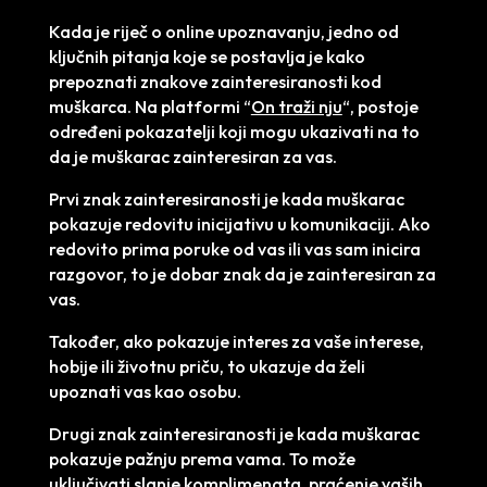
Kada je riječ o online upoznavanju, jedno od
ključnih pitanja koje se postavlja je kako
prepoznati znakove zainteresiranosti kod
muškarca. Na platformi “
On traži nju
“, postoje
određeni pokazatelji koji mogu ukazivati na to
da je muškarac zainteresiran za vas.
Prvi znak zainteresiranosti je kada muškarac
pokazuje redovitu inicijativu u komunikaciji. Ako
redovito prima poruke od vas ili vas sam inicira
razgovor, to je dobar znak da je zainteresiran za
vas.
Također, ako pokazuje interes za vaše interese,
hobije ili životnu priču, to ukazuje da želi
upoznati vas kao osobu.
Drugi znak zainteresiranosti je kada muškarac
pokazuje pažnju prema vama. To može
uključivati slanje komplimenata, praćenje vaših