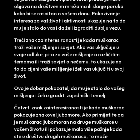
objava na društvenim mrežama ili slanje poruka
kako bi se raspitao o vašem danu. Pokazivanje
interesa za vaš život i aktivnosti ukazuje na to da
mu je stalo do vas i da želi izgraditi dublju vezu.
Treći znak zainteresiranosti je kada muškarac
traži vaše mišljenje i savjet. Ako vas uključuje u
svoje odluke, pita za vaše mišljenje o različitim
temama ili traži savjet o nečemu, to ukazuje na
to da cijeni vaše mišljenje i želi vas uključiti u svoj
život.
Ovo je dobar pokazatelj da mu je stalo do vašeg
mišljenja i želi izgraditi zajednički temelj.
Četvrti znak zainteresiranosti je kada muškarac
pokazuje znakove ljubomore. Ako primijetite da
je muškarac ljubomoran na druge muškarce u
vašem životu ili pokazuje malo više pažnje kada
ste u društvu drugih muškaraca, to može