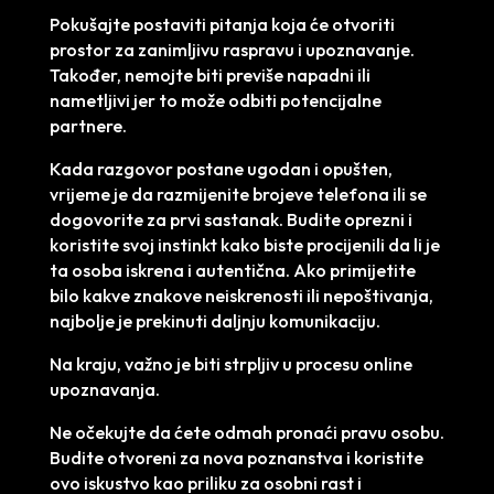
Pokušajte postaviti pitanja koja će otvoriti
prostor za zanimljivu raspravu i upoznavanje.
Također, nemojte biti previše napadni ili
nametljivi jer to može odbiti potencijalne
partnere.
Kada razgovor postane ugodan i opušten,
vrijeme je da razmijenite brojeve telefona ili se
dogovorite za prvi sastanak. Budite oprezni i
koristite svoj instinkt kako biste procijenili da li je
ta osoba iskrena i autentična. Ako primijetite
bilo kakve znakove neiskrenosti ili nepoštivanja,
najbolje je prekinuti daljnju komunikaciju.
Na kraju, važno je biti strpljiv u procesu online
upoznavanja.
Ne očekujte da ćete odmah pronaći pravu osobu.
Budite otvoreni za nova poznanstva i koristite
ovo iskustvo kao priliku za osobni rast i