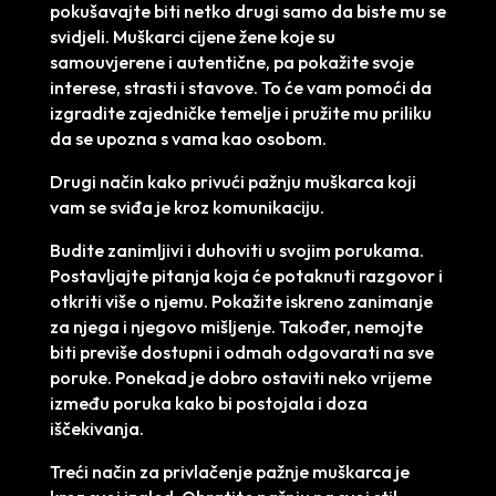
pokušavajte biti netko drugi samo da biste mu se
svidjeli. Muškarci cijene žene koje su
samouvjerene i autentične, pa pokažite svoje
interese, strasti i stavove. To će vam pomoći da
izgradite zajedničke temelje i pružite mu priliku
da se upozna s vama kao osobom.
Drugi način kako privući pažnju muškarca koji
vam se sviđa je kroz komunikaciju.
Budite zanimljivi i duhoviti u svojim porukama.
Postavljajte pitanja koja će potaknuti razgovor i
otkriti više o njemu. Pokažite iskreno zanimanje
za njega i njegovo mišljenje. Također, nemojte
biti previše dostupni i odmah odgovarati na sve
poruke. Ponekad je dobro ostaviti neko vrijeme
između poruka kako bi postojala i doza
iščekivanja.
Treći način za privlačenje pažnje muškarca je