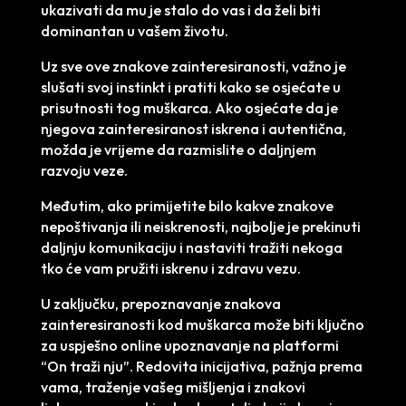
ukazivati da mu je stalo do vas i da želi biti
dominantan u vašem životu.
Uz sve ove znakove zainteresiranosti, važno je
slušati svoj instinkt i pratiti kako se osjećate u
prisutnosti tog muškarca. Ako osjećate da je
njegova zainteresiranost iskrena i autentična,
možda je vrijeme da razmislite o daljnjem
razvoju veze.
Međutim, ako primijetite bilo kakve znakove
nepoštivanja ili neiskrenosti, najbolje je prekinuti
daljnju komunikaciju i nastaviti tražiti nekoga
tko će vam pružiti iskrenu i zdravu vezu.
U zaključku, prepoznavanje znakova
zainteresiranosti kod muškarca može biti ključno
za uspješno online upoznavanje na platformi
“On traži nju”. Redovita inicijativa, pažnja prema
vama, traženje vašeg mišljenja i znakovi