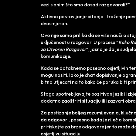
vezi s onim što smo dosad razgovarali?”
Aktivno postavljanje pitanja i traženje pov
dvosmjeran.
Ovo nije samo prilika da se više nauči o sta
uključenost u razgovor. U procesu “
Kako Ra
za Otvoren Razgovor
“, jasno je da je sudj
komunikacije.
Kada se dotaknemo posebno osjetljivih tema,
mogu nositi. Iako je chat dopisivanje ogran
bitno utjecati na to kako će poruka biti pri
Stoga upotrebljavajte pozitivan jezik i iz
dodatno zaoštriti situaciju ili izazvati obr
Za postizanje boljeg razumijevanja, ključna
da odgovori, posebno kada je riječ o komp
pritiskajte za brze odgovore jer to može d
osjetljivu situaciju.