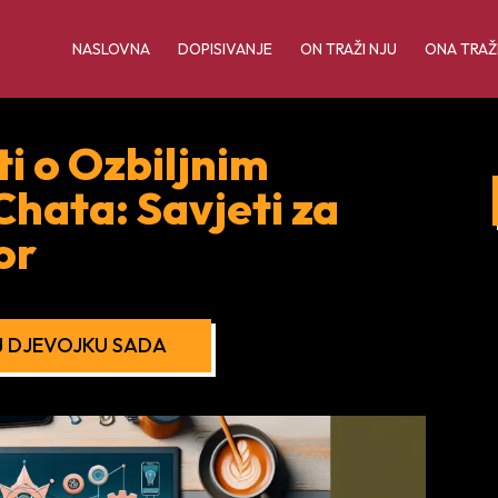
NASLOVNA
DOPISIVANJE
ON TRAŽI NJU
ONA TRAŽ
i o Ozbiljnim
ata: Savjeti za
or
 DJEVOJKU SADA