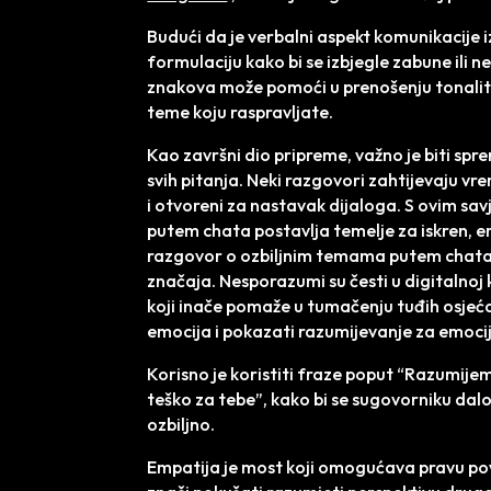
Budući da je verbalni aspekt komunikacije iz
formulaciju kako bi se izbjegle zabune ili 
znakova može pomoći u prenošenju tonaliteta
teme koju raspravljate.
Kao završni dio pripreme, važno je biti sp
svih pitanja. Neki razgovori zahtijevaju vre
i otvoreni za nastavak dijaloga. S ovim s
putem chata postavlja temelje za iskren, e
razgovor o ozbiljnim temama putem chata,
značaja. Nesporazumi su česti u digitalnoj
koji inače pomaže u tumačenju tuđih osjećaja
emocija i pokazati razumijevanje za emoci
Korisno je koristiti fraze poput “Razumijem 
teško za tebe”, kako bi se sugovorniku dalo
ozbiljno.
Empatija je most koji omogućava pravu po