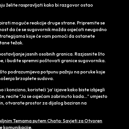
oju želite raspravljati kako bi razgovor ostao
pirati moguće reakcije druge strane. Pripremite se
ućnost da će se sugovornik možda osjećati neugodno
 strategijama koje će vam pomoći da ostanete
stane težak.
ostavljanje jasnih osobnih granica. Razjasnite što
 sebe, i budite spremni poštovati granice sugovornika.
, što podrazumijeva potpunu pažnju na poruke koje
onošenja brzoplete sudova.
o i koncizno, koristeći ‘ja’ izjave kako biste izbjegli
rice, recite “Ja se osjećam zabrinuto kada…” umjesto
čin, otvarate prostor za dijalog baziran na
iljnim Temama putem Chata: Savjeti za Otvoren
ane komunikacije.