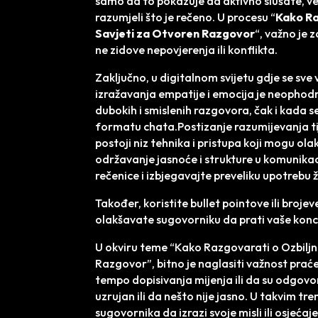
samo da to pokazuje da aktivno slušate, već 
razumjeli što je rečeno. U procesu “
Kako Ra
Savjeti za Otvoren Razgovor
“, važno je 
ne zidove nepovjerenja ili konflikta.
Zaključno, u digitalnom svijetu gdje se sve
izražavanja empatije i emocija je neophodn
dubokih i smislenih razgovora, čak i kad
formatu chata.Postizanje razumijevanja tij
postoji niz tehnika i pristupa koji mogu ola
održavanje jasnoće i strukture u komunikacij
rečenice i izbjegavajte preveliku upotrebu ž
Također, koristite bullet pointove ili brojev
olakšavate sugovorniku da prati vaše konc
U okviru teme “Kako Razgovarati o Ozbil
Razgovor”, bitno je naglasiti važnost praće
tempo dopisivanja mijenja ili da su odgovor
uzrujan ili da nešto nije jasno. U takvim tre
sugovornika da izrazi svoje misli ili osjećaj