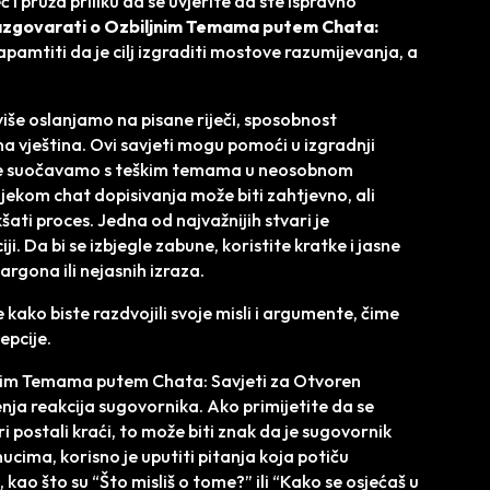
i pruža priliku da se uvjerite da ste ispravno
zgovarati o Ozbiljnim Temama putem Chata:
zapamtiti da je cilj izgraditi mostove razumijevanja, a
 više oslanjamo na pisane riječi, sposobnost
a vještina. Ovi savjeti mogu pomoći u izgradnji
a se suočavamo s teškim temama u neosobnom
ekom chat dopisivanja može biti zahtjevno, ali
kšati proces. Jedna od najvažnijih stvari je
i. Da bi se izbjegle zabune, koristite kratke i jasne
argona ili nejasnih izraza.
e kako biste razdvojili svoje misli i argumente, čime
epcije.
jnim Temama putem Chata: Savjeti za Otvoren
nja reakcija sugovornika. Ako primijetite da se
i postali kraći, to može biti znak da je sugovornik
nucima, korisno je uputiti pitanja koja potiču
e, kao što su “Što misliš o tome?” ili “Kako se osjećaš u