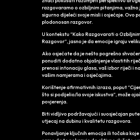
znači pokušati razumjeti perspektivu drug
razgovaramo o ozbiljnim pitanjima, važno j
sigurno dijeleći svoje misli i osjećaje. Ovo
plodonosan razgovor.
U kontekstu “Kako Razgovarati o Ozbiljn
Razgovor”, jasno je da emocije igraju velik
Ako osjećate da je nešto pogrešno shvaćeno
ponuditi dodatno objašnjenje vlastitih riječ
prenosi intonaciju glasa, vaš izbor riječi i 
vašim namjerama i osjećajima.
Korištenje afirmativnih izraza, poput “Cijen
što si podijelio/la svoje iskustva”, može o
povjerenja.
Biti vidljivo podržavajući i suosjećajan put
utjecaj na dubinu i kvalitetu razgovora.
Ponavljanje ključnih emocija ili točaka koj