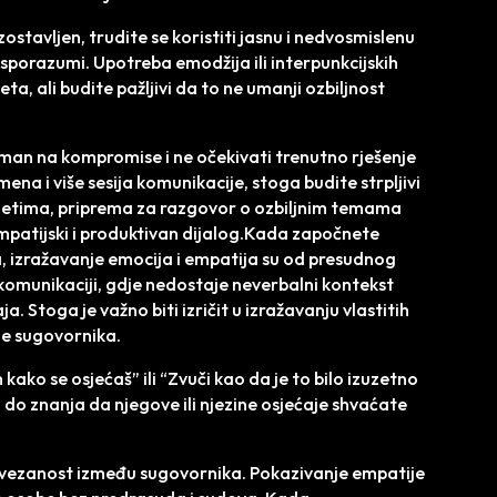
ostavljen, trudite se koristiti jasnu i nedvosmislenu
nesporazumi. Upotreba emodžija ili interpunkcijskih
, ali budite pažljivi da to ne umanji ozbiljnost
reman na kompromise i ne očekivati trenutno rješenje
mena i više sesija komunikacije, stoga budite strpljivi
avjetima, priprema za razgovor o ozbiljnim temama
mpatijski i produktivan dijalog.Kada započnete
 izražavanje emocija i empatija su od presudnog
 komunikaciji, gdje nedostaje neverbalni kontekst
. Stoga je važno biti izričit u izražavanju vlastitih
je sugovornika.
kako se osjećaš” ili “Zvuči kao da je to bilo izuzetno
 do znanja da njegove ili njezine osjećaje shvaćate
vezanost između sugovornika. Pokazivanje empatije