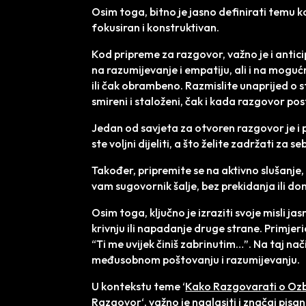
Osim toga, bitno je jasno definirati temu k
fokusiran i konstruktivan.
Kod pripreme za razgovor, važno je i antici
na razumijevanje i empatiju, ali i na mog
ili čak obrambeno. Razmislite unaprijed o
smireni i staloženi, čak i kada razgovor po
Jedan od savjeta za otvoren razgovor je i p
ste voljni dijeliti, a što želite zadržati za
Također, pripremite se na aktivno slušanje
vam sugovornik šalje, bez prekidanja ili d
Osim toga, ključno je izraziti svoje misli jasn
krivnju ili napadanje druge strane. Primje
“Ti me uvijek činiš zabrinutim…”. Na taj na
međusobnom poštovanju i razumijevanju.
U kontekstu teme ‘
Kako Razgovarati o Ozb
Razgovor
‘, važno je naglasiti i značaj pis