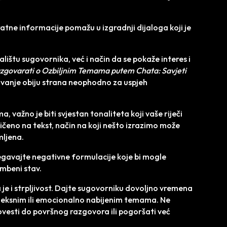
ratne informacije pomažu u izgradnji dijaloga koji je
jalištu sugovornika, već i način da se pokaže interes i
zgovarati o Ozbiljnim Temama putem Chata: Savjeti
elovanje obiju strana neophodno za uspjeh
 važno je biti svjestan tonaliteta koji vaše riječi
ičeno na tekst, način na koji nešto izrazimo može
mljena.
bjegavajte negativne formulacije koje bi mogle
ambeni stav.
 je i strpljivost. Dajte sugovorniku dovoljno vremena
leksnim ili emocionalno nabijenim temama. Ne
ovesti do površnog razgovora ili pogoršati već