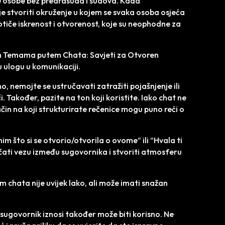
e osobe bez predrasuda i sudova. Kada
e stvoriti okruženje u kojem se svaka osoba osjeća
 potiče iskrenost i otvorenost, koje su neophodne za
im Temama putem Chata: Savjeti za Otvoren
u ulogu u komunikaciji.
, nemojte se ustručavati zatražiti pojašnjenje ili
i. Također, pazite na ton koji koristite. Iako chat ne
način na koji strukturirate rečenice mogu puno reći o
im što si se otvorio/otvorila o ovome” ili “Hvala ti
jačati vezu između sugovornika i stvoriti atmosferu
em chata nije uvijek lako, ali može imati snažan
e sugovornik iznosi također može biti korisno. Ne