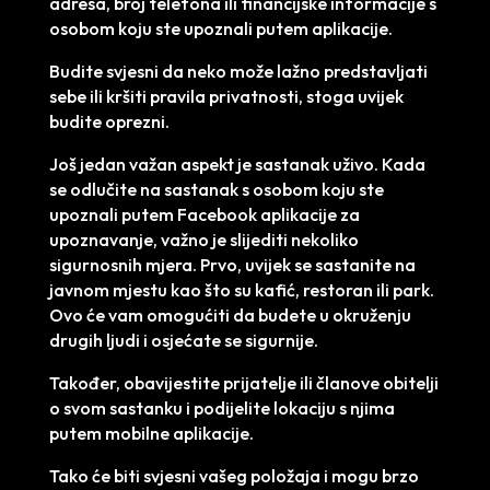
adresa, broj telefona ili financijske informacije s
osobom koju ste upoznali putem aplikacije.
Budite svjesni da neko može lažno predstavljati
sebe ili kršiti pravila privatnosti, stoga uvijek
budite oprezni.
Još jedan važan aspekt je sastanak uživo. Kada
se odlučite na sastanak s osobom koju ste
upoznali putem Facebook aplikacije za
upoznavanje, važno je slijediti nekoliko
sigurnosnih mjera. Prvo, uvijek se sastanite na
javnom mjestu kao što su kafić, restoran ili park.
Ovo će vam omogućiti da budete u okruženju
drugih ljudi i osjećate se sigurnije.
Također, obavijestite prijatelje ili članove obitelji
o svom sastanku i podijelite lokaciju s njima
putem mobilne aplikacije.
Tako će biti svjesni vašeg položaja i mogu brzo