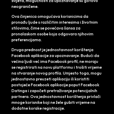
svijeta, mogućnosti za upoznavanje su gotovo
neograničene.
Ova činjenica omogućava korisnicima da
pronađu ljude s različitim interesima i životnim
stilovima, čime se povećava šansa za
pronalaskom osobe koja odgovara njihovim
preferencijama.
Druga prednost je jednostavnost korištenja
Facebook aplikacije za upoznavanje. Budući da
većina ljudi već ima Facebook profil, ne moraju
se registrirati na novu platformu i trošiti vrijeme
na stvaranje novog profila. Umjesto toga, mogu
jednostavno preuzeti aplikaciju ili koristiti
postojeće Facebook aplikacije poput Facebook
Datinga i započeti pretraživanje potencijalnih
partnera. Ova jednostavnost korištenja privlači
mnoge korisnike koji ne žele gubiti vrijeme na
dodatne korake registracije.