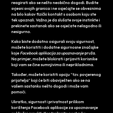
reagirati ako se nešto neobično dogodi. Budite
svjesni svojih granica i ne osjećajte se obveznima
na bilo kakav fizički kontakt s osobom koju ste
tek upoznali. Važno je da slušate svoje instinkte i
prekinete sastanak ako se osjećate nelagodno ili
nesigurno.
Kako biste dodatno osigurali svoju sigurnost,
možete koristiti i dodatne sigurnosne značajke
koje
Facebook aplikacija za upoznavanje
pruža.
Na primjer, možete blokirati i prijaviti korisnike
koji vam se čine sumnjivima ili neprikladnima.
Također, možete koristiti opciju “tzv. povjerenog
prijatelja” koji će biti obaviješten ako se na
vašem sastanku nešto dogodi i može vam
pomoći.
Ukratko, sigurnost i privatnost prilikom
korištenja Facebook aplikacije za upoznavanje