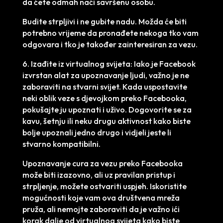
da ćete odmah naći savršenu osobu.
Budite strpljivi i ne gubite nadu. Možda će biti
potrebno vrijeme da pronađete nekoga tko vam
odgovara i tko je također zainteresiran za vezu.
6. Izađite iz virtualnog svijeta: Iako je Facebook
izvrstan alat za upoznavanje ljudi, važno je ne
zaboraviti na stvarni svijet. Kada uspostavite
neki oblik veze s djevojkom preko Facebooka,
pokušajte ju upoznati i uživo. Dogovorite se za
kavu, šetnju ili neku drugu aktivnost kako biste
bolje upoznali jedno drugo i vidjeli jeste li
stvarno kompatibilni.
Upoznavanje cura za vezu preko Facebooka
može biti izazovno, ali uz pravilan pristup i
strpljenje, možete ostvariti uspjeh. Iskoristite
mogućnosti koje vam ova društvena mreža
pruža, ali nemojte zaboraviti da je važno ići
korak dalje od virtualnog svijeta kako biste