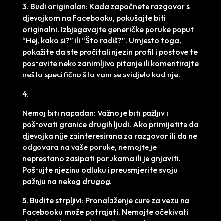
3. Budi originalan: Kada započnete razgovor s
djevojkom na Facebooku, pokušajte biti
originalni. Izbjegavajte generičke poruke poput
“Hej, kako si?” ili “Što radiš?”. Umjesto toga,
pokažite da ste pročitali njezin profil i postove te
postavite neko zanimljivo pitanje ili komentirajte
nešto specifično što vam se svidjelo kod nje.
4.
Nemoj biti napadan: Važno je biti pažljiv i
poštovati granice drugih ljudi. Ako primijetite da
djevojka nije zainteresirana za razgovor ili da ne
odgovara na vaše poruke, nemojte je
neprestano zasipati porukama ili je gnjaviti.
Poštujte njezinu odluku i preusmjerite svoju
pažnju na nekog drugog.
5. Budite strpljivi: Pronalaženje cure za vezu na
Facebooku može potrajati. Nemojte očekivati