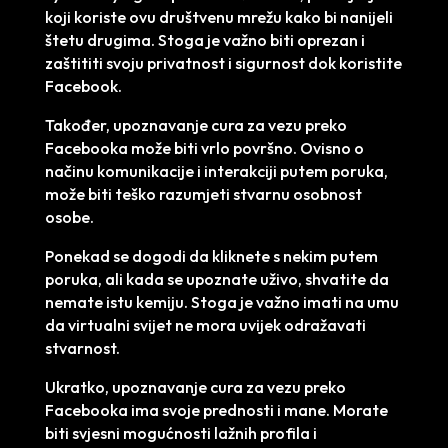
koji koriste ovu društvenu mrežu kako bi nanijeli
štetu drugima. Stoga je važno biti oprezan i
zaštititi svoju privatnost i sigurnost dok koristite
Facebook.
Također, upoznavanje cura za vezu preko
Facebooka može biti vrlo površno. Ovisno o
načinu komunikacije i interakciji putem poruka,
može biti teško razumjeti stvarnu osobnost
osobe.
Ponekad se dogodi da kliknete s nekim putem
poruka, ali kada se upoznate uživo, shvatite da
nemate istu kemiju. Stoga je važno imati na umu
da virtualni svijet ne mora uvijek odražavati
stvarnost.
Ukratko, upoznavanje cura za vezu preko
Facebooka ima svoje prednosti i mane. Morate
biti svjesni mogućnosti lažnih profila i