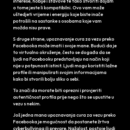
interese, hobije i stavove te tako stvoriti dojam
o tome jeste li kompatibilni. Ovo vam može
uštedjeti vrijeme i energiju koje biste inače
potrošili na sastanke s osobama koje vam
možda nisu prave.
S druge strane, upoznavanje cura za vezu preko
Facebooka može imati i svoje mane. Budući da je
to virtualno okruženje, često se događa da se
ljudi na Facebooku predstavljaju na način koji
nije u potpunosti istinit. Ljudi mogu koristiti lažne
profile ili manipulirati svojim informacijama
kako bi stvorili bolju sliku o sebi.
To znači da morate biti oprezni i provjeriti
autentičnost profila prije nego što se upustite u
vezu s nekim.
Još jedna mana upoznavanja cura za vezu preko
Facebooka je mogućnost da postanete žrtva
cyberbullyinga ili prevare. Nažalost, postoje ljudi