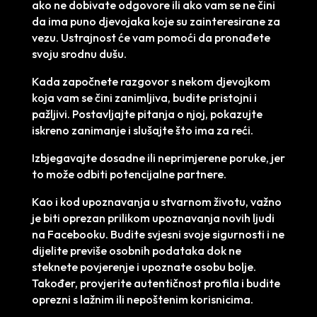
ako ne dobivate odgovore ili ako vam se ne čini
da ima puno djevojaka koje su zainteresirane za
vezu. Ustrajnost će vam pomoći da pronađete
svoju srodnu dušu.
Kada započnete razgovor s nekom djevojkom
koja vam se čini zanimljiva, budite pristojni i
pažljivi. Postavljajte pitanja o njoj, pokazujte
iskreno zanimanje i slušajte što ima za reći.
Izbjegavajte dosadne ili neprimjerene poruke, jer
to može odbiti potencijalne partnere.
Kao i kod upoznavanja u stvarnom životu, važno
je biti oprezan prilikom upoznavanja novih ljudi
na Facebooku. Budite svjesni svoje sigurnosti i ne
dijelite previše osobnih podataka dok ne
steknete povjerenje i upoznate osobu bolje.
Također, provjerite autentičnost profila i budite
oprezni s lažnim ili nepoštenim korisnicima.