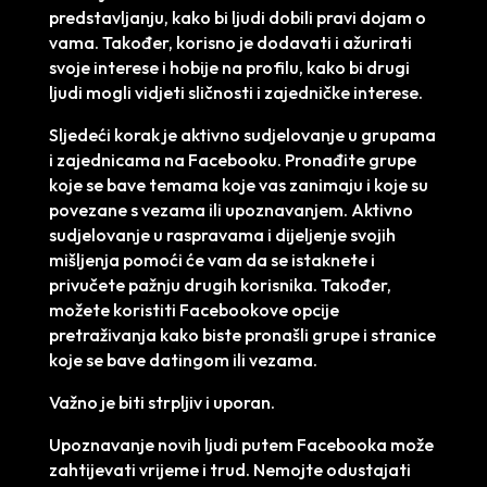
predstavljanju, kako bi ljudi dobili pravi dojam o
vama. Također, korisno je dodavati i ažurirati
svoje interese i hobije na profilu, kako bi drugi
ljudi mogli vidjeti sličnosti i zajedničke interese.
Sljedeći korak je aktivno sudjelovanje u grupama
i zajednicama na Facebooku. Pronađite grupe
koje se bave temama koje vas zanimaju i koje su
povezane s vezama ili upoznavanjem. Aktivno
sudjelovanje u raspravama i dijeljenje svojih
mišljenja pomoći će vam da se istaknete i
privučete pažnju drugih korisnika. Također,
možete koristiti Facebookove opcije
pretraživanja kako biste pronašli grupe i stranice
koje se bave datingom ili vezama.
Važno je biti strpljiv i uporan.
Upoznavanje novih ljudi putem Facebooka može
zahtijevati vrijeme i trud. Nemojte odustajati