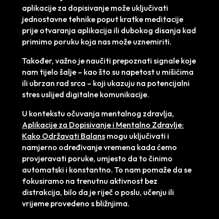
aplikacije za dopisivanje može uključivati
jednostavne tehnike poput kratke meditacije
prije otvaranja aplikacija ili dubokog disanja kad
primimo poruku koja nas može uznemiriti.
Također, važno je naučiti prepoznati signale koje
nam tijelo šalje – kao što su napetost u mišićima
ili ubrzan rad srca – koji ukazuju na potencijalni
stres uslijed digitalne komunikacije.
U kontekstu očuvanja mentalnog zdravlja,
Aplikacije za Dopisivanje i Mentalno Zdravlje:
Kako Održavati Balans
mogu uključivati i
namjerno određivanje vremena kada ćemo
provjeravati poruke, umjesto da to činimo
automatski i konstantno. To nam pomaže da se
fokusiramo na trenutnu aktivnost bez
distrakcija, bilo da je riječ o poslu, učenju ili
vrijeme provedeno s bližnjima.