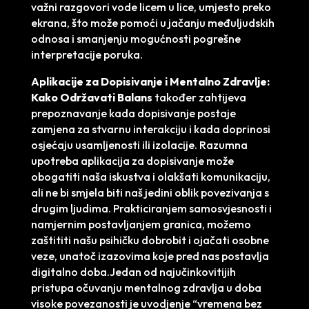
važni razgovori vode licem u lice, umjesto preko
ekrana, što može pomoći u jačanju međuljudskih
odnosa i smanjenju mogućnosti pogrešne
interpretacije poruka.
Aplikacije za Dopisivanje i Mentalno Zdravlje:
Kako Održavati Balans
također zahtijeva
prepoznavanje kada dopisivanje postaje
zamjena za stvarnu interakciju i kada doprinosi
osjećaju usamljenosti ili izolacije. Razumna
upotreba aplikacija za dopisivanje može
obogatiti naša iskustva i olakšati komunikaciju,
ali ne bi smjela biti naš jedini oblik povezivanja s
drugim ljudima. Prakticiranjem samosvjesnosti i
namjernim postavljanjem granica, možemo
zaštititi našu psihičku dobrobit i ojačati osobne
veze, unatoč izazovima koje pred nas postavlja
digitalno doba.Jedan od najučinkovitijih
pristupa očuvanju mentalnog zdravlja u doba
visoke povezanosti je uvodjenje “vremena bez