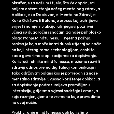
okruženje za naš um i tijelo, što će doprinijeti
boljem općem stanju našeg mentalnog zdravlja.
Aplikacije za Dopisivanje i Mentalno Zdravlje:
Kako Održavati Balans je proces koji zahtijeva
svijest i namjernu akciju, ali njegovi pozitivni
učinci su dugoročni i značajni za naše psihološko
blagostanje.Mindfulness, ili svjesna pažnja,
praksa je koja može imati dubok utjecaj na način
na koji interagiramo s tehnologijom, osobito
kada govorimo o aplikacijama za dopisivanje.
Koristeći tehnike mindfulnessa, možemo razviti
zdraviji odnos prema digitalnoj komunikaciji i
tako održavati balans koji je potreban za naše
mentalno zdravlje. Svjesno korištenje aplikacija
za dopisivanje podrazumijeva promišljanu
interakciju, gdje smo svjesni sadržaja i emocija
koje razmjenjujemo te vremena koje provodimo
na ovaj način.
Prakticiranje mindfulnessa dok koristimo