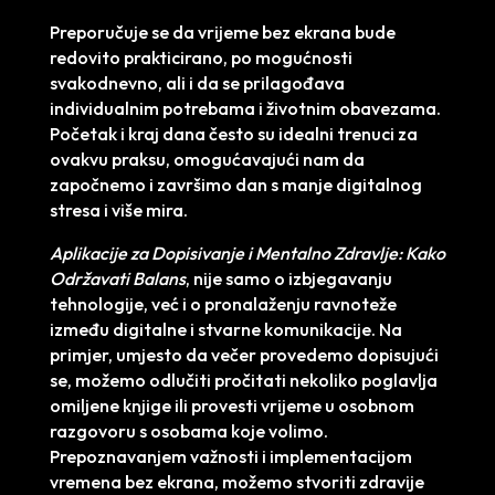
Preporučuje se da vrijeme bez ekrana bude
redovito prakticirano, po mogućnosti
svakodnevno, ali i da se prilagođava
individualnim potrebama i životnim obavezama.
Početak i kraj dana često su idealni trenuci za
ovakvu praksu, omogućavajući nam da
započnemo i završimo dan s manje digitalnog
stresa i više mira.
Aplikacije za Dopisivanje i Mentalno Zdravlje: Kako
Održavati Balans
, nije samo o izbjegavanju
tehnologije, već i o pronalaženju ravnoteže
između digitalne i stvarne komunikacije. Na
primjer, umjesto da večer provedemo dopisujući
se, možemo odlučiti pročitati nekoliko poglavlja
omiljene knjige ili provesti vrijeme u osobnom
razgovoru s osobama koje volimo.
Prepoznavanjem važnosti i implementacijom
vremena bez ekrana, možemo stvoriti zdravije