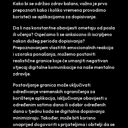
Kako bi se održao zdrav balans, važno je prvo
prepoznati kako i koliko vremena provodimo
koristeći se aplikacijama za dopisivanje.
Da li nas konstantne obavijesti ometaju od posla
ili učenja? Osjećamo li se anksiozno ili iscrpljeno
nakon dužeg perioda dopisivanja?
Prepoznavanjem vlastitih emocionalnih reakcija
i uzoraka ponašanja, možemo postaviti
realistične granice koje će umanjiti negativan
utjecaj digitalne komunikacije na naše mentalno
zdravlje.
Postavljanje granica može uključivati
određivanje vremenskih ograničenja za
korištenje aplikacija, isključivanje obavijesti u
određenim satima dana ili odabir određenih
dana u tjednu kada se digitalna dopisivanja
minimiziraju. Također, može biti korisno
unaprijed dogovoriti s prijateljima i obitelji da se